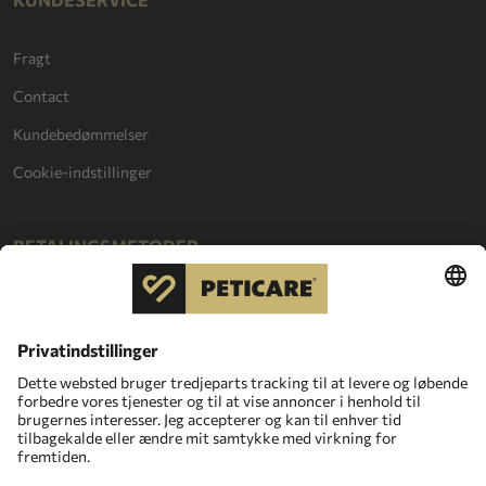
Fragt
Contact
Kundebedømmelser
Cookie-indstillinger
BETALINGSMETODER