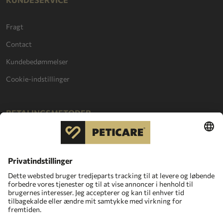
Fragt
Contact
Kundebedømmelser
Cookie-indstillinger
BETALINGSMETODER