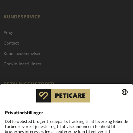
KUNDESERVICE
Fragt
Contact
Kundebedømmelser
Cookie-indstillinger
BETALINGSMETODER