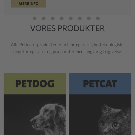
MERE INFO
VORES PRODUKTER
Alle Peticare-produkter er urtepræparater, højteknologiske
depotpræparater og præparater med langvarig frigivelse.