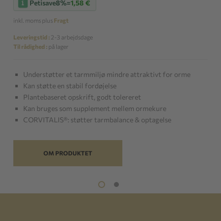
Petisave
8%
=
1,58 €
inkl. moms plus
Fragt
Leveringstid :
2-3 arbejdsdage
Til rådighed :
på lager
Understøtter et tarmmiljø mindre attraktivt for orme
Kan støtte en stabil fordøjelse
Plantebaseret opskrift, godt tolereret
Kan bruges som supplement mellem ormekure
CORVITALIS®: støtter tarmbalance & optagelse
OM PRODUKTET