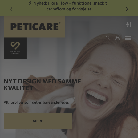
Nyhed:
Flora Flow – funktionel snack til
‹
›
tarmflora og fordøjelse
SIGN MED SAMME
HVORFO
ET
FUNGER
om det er, bare anderledes
PRS®-systemet
MERE