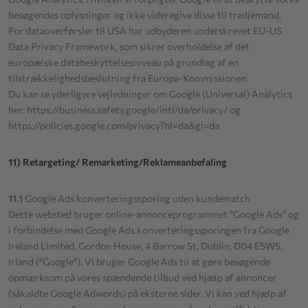
besøgendes oplysninger og ikke videregive disse til tredjemand.
For dataoverførsler til USA har udbyderen underskrevet EU-US
Data Privacy Framework, som sikrer overholdelse af det
europæiske databeskyttelsesniveau på grundlag af en
tilstrækkelighedsbeslutning fra Europa-Kommissionen.
Du kan se yderligere vejledninger om Google (Universal) Analytics
her:
https://business.safety.google
/intl
/da
/privacy
/
og
https://policies.google.com
/privacy
?hl=da
&gl=da
11) Retargeting/ Remarketing/Reklameanbefaling
11.1
Google Ads konverteringssporing uden kundematch
Dette websted bruger online-annonceprogrammet "Google Ads" og
i forbindelse med Google Ads konverteringssporingen fra Google
Ireland Limited, Gordon House, 4 Barrow St, Dublin, D04 E5W5,
Irland ("Google"). Vi bruger Google Ads til at gøre besøgende
opmærksom på vores spændende tilbud ved hjælp af annoncer
(såkaldte Google Adwords) på eksterne sider. Vi kan ved hjælp af