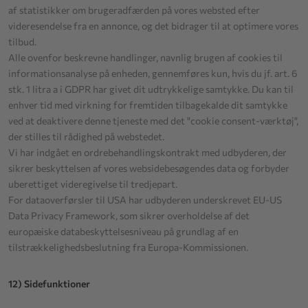
af statistikker om brugeradfærden på vores websted efter
videresendelse fra en annonce, og det bidrager til at optimere vores
tilbud.
Alle ovenfor beskrevne handlinger, navnlig brugen af cookies til
informationsanalyse på enheden, gennemføres kun, hvis du jf. art. 6
stk. 1 litra a i GDPR har givet dit udtrykkelige samtykke. Du kan til
enhver tid med virkning for fremtiden tilbagekalde dit samtykke
ved at deaktivere denne tjeneste med det "cookie consent-værktøj",
der stilles til rådighed på webstedet.
Vi har indgået en ordrebehandlingskontrakt med udbyderen, der
sikrer beskyttelsen af vores websidebesøgendes data og forbyder
uberettiget videregivelse til tredjepart.
For dataoverførsler til USA har udbyderen underskrevet EU-US
Data Privacy Framework, som sikrer overholdelse af det
europæiske databeskyttelsesniveau på grundlag af en
tilstrækkelighedsbeslutning fra Europa-Kommissionen.
12) Sidefunktioner