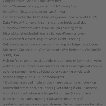
Googles privatlivspolitik kan læses her:
https://business.safety.google
/intl
/da
/privacy
/
og
https://policies.google.com
/privacy
?hl=da
For dataoverførsler til USA har udbyderen underskrevet EU-US
Data Privacy Framework, som sikrer overholdelse af det
europæiske databeskyttelsesniveau på grundlag af en
tilstrækkelighedsbeslutning fra Europa-Kommissionen.
11.2
Microsoft Advertising Universal Event Tracking
Dette websted bruger conversion tracking fra følgende udbyder:
Microsoft Corporation, One Microsoft Way, Redmond, WA 98052-
6399, USA
Hvis du fra en annonce på udbyderens domæne er kommet til vores
websted, kan annoncens succesrate verificeres ved hjælp af cookies
og/eller sammenlignelige teknologier (tracking pixels, web
beacons, pings eller HTTP-anmodninger).
Til det analysers ved hjælp af trackingen bestemte enheder- og
browserinformationer, herunder i givet fald også din IP-adresse,
hvor af os forud definerede brugerhandlinger (fx afsluttede
transaktioner, leads, søgninger på webstedet, besøg af
produktsider) registreres og analyseres. Det muliggør udarbejdelse