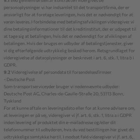
9.1
Ved gennemførslen af kontrakten vidergives de
personoplysninger vi har indsamlet til det transportfirma, der er
ansvarligt for at foretage leveringen, hvis det er nødvendigt for at
varen leveres. I forbindelse med betalingsafviklingen videregiver vi
dine betalingsinformationer til det kreditinstitut, der er udpeget til
at tage sig at betalingen, hvis det er nødvendigt for afviklingen af
betalingen. Hvis der bruges en udbyder af betalingstjenester, giver
vi dig efterfølgende udtrykkelig besked herom. Retsgrundlaget for
videregivelse af dataoplysninger er beskrevet i art. 6, stk. 1, litra b i
GDPR.
9.2
Videregivelse af persondata til forsendelsesfirmaer
- Deutsche Post
Som transportserviceyder bruger vi nedennævnte udbyder:
Deutsche Post AG, Charles-de-Gaulle-Straße 20, 53113 Bonn,
Tyskland
For at kunne aftale en leveringsdato eller for at kunne advisere om,
at leveringen er på vej, videregiver vi jf. art. 6, stk. 1, litra a i GDPR
inden levering af produktet din e-mailadresse og/eller dit
telefonnummer til udbyderen, hvis du ved bestillingen har givet dit
udtrykkelige samtykke hertil. I modsat fald videregiver vi jf. art. 6,