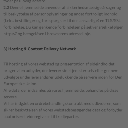
tyder på ulovlig adfærd.
2.2
Denne hjemmeside anvender af sikkerhedsmæssige årsager og
til beskyttelse af personoplysninger og andet fortroligt indhold
(f.eks. bestillinger og forespørgsler til den ansvarlige) en TLS/SSL
forbindelse. Du kan genkende forbindelsen på sekvensrækkefølgen
https:// og hængelåsen i browserens adresselinje.
3) Hosting & Content Delivery Network
Til hosting af vores websted og præsentation af sideindholdet
bruger vi en udbyder, der leverer sine tjenester selv eller gennem
udvalgte underleverandører udelukkende på servere inden for Den
Europæiske Union.
Alle data, der indsamles på vores hjemmeside, behandles på disse
servere.
Vi har indgået en ordrebehandlingskontrakt med udbyderen, som
sikrer beskyttelsen af vores webstedsbesøgendes data og forbyder
uautoriseret videregivelse til tredjeparter.