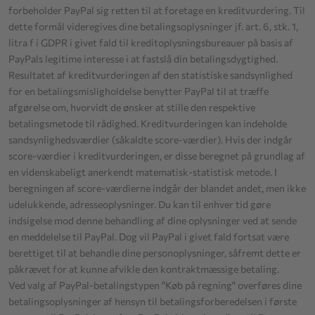
forbeholder PayPal sig retten til at foretage en kreditvurdering. Til
dette formål videregives dine betalingsoplysninger jf. art. 6, stk. 1,
litra f i GDPR i givet fald til kreditoplysningsbureauer på basis af
PayPals legitime interesse i at fastslå din betalingsdygtighed.
Resultatet af kreditvurderingen af den statistiske sandsynlighed
for en betalingsmisligholdelse benytter PayPal til at træffe
afgørelse om, hvorvidt de ønsker at stille den respektive
betalingsmetode til rådighed. Kreditvurderingen kan indeholde
sandsynlighedsværdier (såkaldte score-værdier). Hvis der indgår
score-værdier i kreditvurderingen, er disse beregnet på grundlag af
en videnskabeligt anerkendt matematisk-statistisk metode. I
beregningen af score-værdierne indgår der blandet andet, men ikke
udelukkende, adresseoplysninger. Du kan til enhver tid gøre
indsigelse mod denne behandling af dine oplysninger ved at sende
en meddelelse til PayPal. Dog vil PayPal i givet fald fortsat være
berettiget til at behandle dine personoplysninger, såfremt dette er
påkrævet for at kunne afvikle den kontraktmæssige betaling.
Ved valg af PayPal-betalingstypen "Køb på regning" overføres dine
betalingsoplysninger af hensyn til betalingsforberedelsen i første