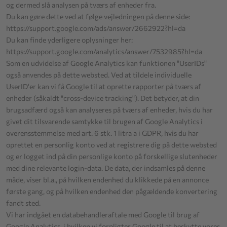
og dermed slå analysen på tværs af enheder fra.
Du kan gøre dette ved at følge vejledningen på denne side:
https://support.google.com
/ads
/answer
/2662922
?hl=da
Du kan finde yderligere oplysninger her:
https://support.google.com
/analytics
/answer
/7532985
?hl=da
Som en udvidelse af Google Analytics kan funktionen "UserIDs"
også anvendes på dette websted. Ved at tildele individuelle
UserID'er kan vi få Google til at oprette rapporter på tværs af
enheder (såkaldt "cross-device tracking"). Det betyder, at din
brugsadfærd også kan analyseres på tværs af enheder, hvis du har
givet dit tilsvarende samtykke til brugen af Google Analytics i
overensstemmelse med art. 6 stk. 1 litra a i GDPR, hvis du har
oprettet en personlig konto ved at registrere dig på dette websted
og er logget ind på din personlige konto på forskellige slutenheder
med dine relevante login-data. De data, der indsamles på denne
måde, viser bl.a., på hvilken endenhed du klikkede på en annonce
første gang, og på hvilken endenhed den pågældende konvertering
fandt sted.
Vi har indgået en databehandleraftale med Google til brug af
Google Analytics, i hvilken vi forpligter Google til at beskytte vores