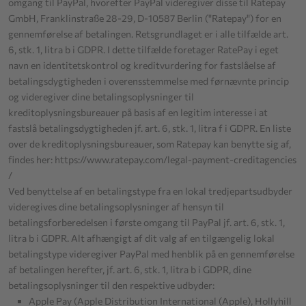
omgang til PayPal, hvorefter PayPal videregiver disse til Ratepay
GmbH, Franklinstraße 28-29, D-10587 Berlin ("Ratepay") for en
gennemførelse af betalingen. Retsgrundlaget er i alle tilfælde art.
6, stk. 1, litra b i GDPR. I dette tilfælde foretager RatePay i eget
navn en identitetskontrol og kreditvurdering for fastslåelse af
betalingsdygtigheden i overensstemmelse med førnævnte princip
og videregiver dine betalingsoplysninger til
kreditoplysningsbureauer på basis af en legitim interesse i at
fastslå betalingsdygtigheden jf. art. 6, stk. 1, litra f i GDPR. En liste
over de kreditoplysningsbureauer, som Ratepay kan benytte sig af,
findes her:
https://www.ratepay.com
/legal-payment-creditagencies
/
Ved benyttelse af en betalingstype fra en lokal tredjepartsudbyder
videregives dine betalingsoplysninger af hensyn til
betalingsforberedelsen i første omgang til PayPal jf. art. 6, stk. 1,
litra b i GDPR. Alt afhængigt af dit valg af en tilgængelig lokal
betalingstype videregiver PayPal med henblik på en gennemførelse
af betalingen herefter, jf. art. 6, stk. 1, litra b i GDPR, dine
betalingsoplysninger til den respektive udbyder:
Apple Pay (Apple Distribution International (Apple), Hollyhill