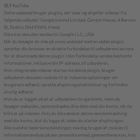
12.1
YouTube
Dette websted bruger plugins, der viser og afspiller videoer fra
følgende udbyder: Google Ireland Limited, Gordon House, 4 Barrow
St, Dublin, D04 E5W5, Irland
Data kan desuden sendes til: Google LLC., USA
Når du besøger en side på vores websted med en sådan plugin,
opretter din browser en direkte forbindelse til udbyderens servere
for at downloade denne plugin. I den forbindelse sendes bestemte
informationer, inklusive din IP-adresse, til udbyderen.
Hvis integrerede videoer startes via denne plugin, bruger
udbyderen desuden cookies til at indsamle oplysninger om
brugerens adfærd, oprette afspilningsstatistikker og forhindre
ulovlig adfærd.
Hvis du er logget på en af udbyderens brugerkonti, mens du
besøger websiden, sammenkædes dine data med din konto, når du
klikker på videoen. Hvis du ikke ønsker denne sammenkædning
med din konto, skal du logge af, inden du starter afspilningen.
Alle ovenfor beskrevne handlinger, navnlig brugen af cookies til
informationsanalyse på den anvendte enhed, gennemføres kun, hvis