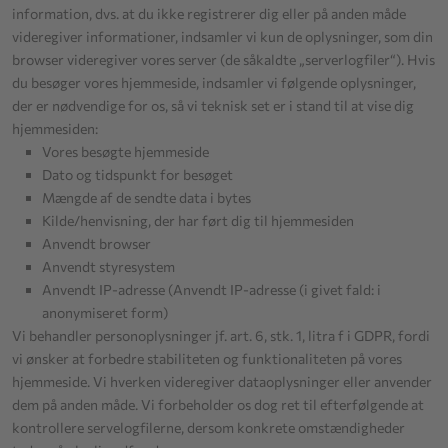
information, dvs. at du ikke registrerer dig eller på anden måde
videregiver informationer, indsamler vi kun de oplysninger, som din
browser videregiver vores server (de såkaldte „serverlogfiler“). Hvis
du besøger vores hjemmeside, indsamler vi følgende oplysninger,
der er nødvendige for os, så vi teknisk set er i stand til at vise dig
hjemmesiden:
Vores besøgte hjemmeside
Dato og tidspunkt for besøget
Mængde af de sendte data i bytes
Kilde/henvisning, der har ført dig til hjemmesiden
Anvendt browser
Anvendt styresystem
Anvendt IP-adresse (Anvendt IP-adresse (i givet fald: i
anonymiseret form)
Vi behandler personoplysninger jf. art. 6, stk. 1, litra f i GDPR, fordi
vi ønsker at forbedre stabiliteten og funktionaliteten på vores
hjemmeside. Vi hverken videregiver dataoplysninger eller anvender
dem på anden måde. Vi forbeholder os dog ret til efterfølgende at
kontrollere servelogfilerne, dersom konkrete omstændigheder