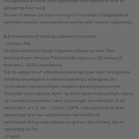
forudgående aftale af leveringsdatoen med udbyderen eller en
advisering ikke mulig.
Du kan til enhver tid med virkning for fremtiden tilbagekalde et
samtykke overfor ovennævnte ansvarlige eller overfor udbyderen.
´
9.3
Anvendelse af betalingsudbydere (som f.eks.
- Amazon Pay
På dette websted tilbyder følgende udbyder en eller flere
betalingstyper: Amazon Payments Europe s.c.a., 38 avenue J.F.
Kennedy, L-1855 Luxembourg
Når du vælger én af udbyderens betalingstyper med forudgående
betaling (eksempelvis kreditkortbetaling), videregives de i
forbindelse med bestillingen meddelte betalingsoplysninger
(herunder navn, adresse, bank- og betalingskortoplysninger, valuta
og transaktionsnummer) samt oplysninger om indholdet af din
bestilling jf. art. 6, stk. 1, litra b i GDPR. Videregivelsen af dine
oplysninger sker her udelukkende med henblik på
betalingsafvikling med udbyderen og kun i det omfang, den er
nødvendig herfor.
- Paypal