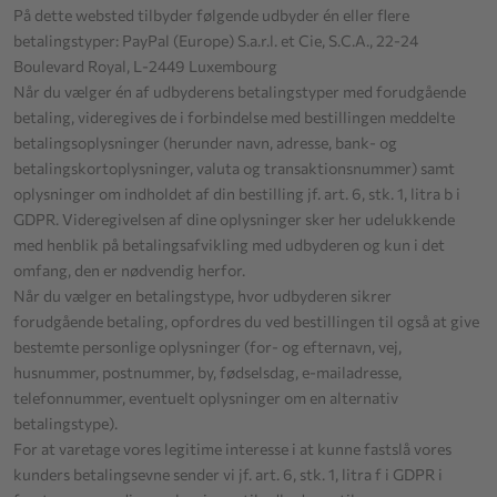
På dette websted tilbyder følgende udbyder én eller flere
betalingstyper: PayPal (Europe) S.a.r.l. et Cie, S.C.A., 22-24
Boulevard Royal, L-2449 Luxembourg
Når du vælger én af udbyderens betalingstyper med forudgående
betaling, videregives de i forbindelse med bestillingen meddelte
betalingsoplysninger (herunder navn, adresse, bank- og
betalingskortoplysninger, valuta og transaktionsnummer) samt
oplysninger om indholdet af din bestilling jf. art. 6, stk. 1, litra b i
GDPR. Videregivelsen af dine oplysninger sker her udelukkende
med henblik på betalingsafvikling med udbyderen og kun i det
omfang, den er nødvendig herfor.
Når du vælger en betalingstype, hvor udbyderen sikrer
forudgående betaling, opfordres du ved bestillingen til også at give
bestemte personlige oplysninger (for- og efternavn, vej,
husnummer, postnummer, by, fødselsdag, e-mailadresse,
telefonnummer, eventuelt oplysninger om en alternativ
betalingstype).
For at varetage vores legitime interesse i at kunne fastslå vores
kunders betalingsevne sender vi jf. art. 6, stk. 1, litra f i GDPR i