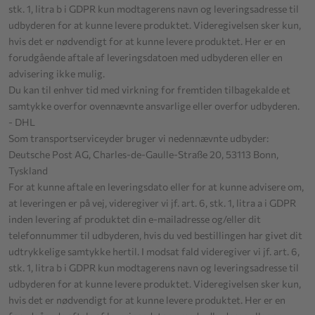
stk. 1, litra b i GDPR kun modtagerens navn og leveringsadresse til
udbyderen for at kunne levere produktet. Videregivelsen sker kun,
hvis det er nødvendigt for at kunne levere produktet. Her er en
forudgående aftale af leveringsdatoen med udbyderen eller en
advisering ikke mulig.
Du kan til enhver tid med virkning for fremtiden tilbagekalde et
samtykke overfor ovennævnte ansvarlige eller overfor udbyderen.
- DHL
Som transportserviceyder bruger vi nedennævnte udbyder:
Deutsche Post AG, Charles-de-Gaulle-Straße 20, 53113 Bonn,
Tyskland
For at kunne aftale en leveringsdato eller for at kunne advisere om,
at leveringen er på vej, videregiver vi jf. art. 6, stk. 1, litra a i GDPR
inden levering af produktet din e-mailadresse og/eller dit
telefonnummer til udbyderen, hvis du ved bestillingen har givet dit
udtrykkelige samtykke hertil. I modsat fald videregiver vi jf. art. 6,
stk. 1, litra b i GDPR kun modtagerens navn og leveringsadresse til
udbyderen for at kunne levere produktet. Videregivelsen sker kun,
hvis det er nødvendigt for at kunne levere produktet. Her er en