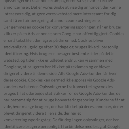
oplysningerne fra annoncekampagnerne så se, hvor effektive
annoncerne er. Det er vores ønske at vise dig annoncer, der kunne
interessere dig, at gøre vores websted mere interessant for dig
samt få en fair beregning af annonceomkostningerne.
Der gemmes en cookie for konverteringssporingen, når en bruger
klikker på en Ads-annonce, som Google har offentliggjort. Cookies
er små tekstfiler, der lagres på din enhed. Cookies bliver
sædvanligvis ugyldige efter 30 dage og bruges ikke til personlig
identificering. Hvis brugeren besøger bestemte sider på dette
websted, og tiden ikke er udløbet endnu, kan vi sammen med
Google se, at brugeren har klikket på reklamen og er blevet
dirigeret videre til denne side. Alle Google Ads-kunder får hver
deres cookie. Cookies kan dermed ikke spores via Google Ads-
kunders websteder. Oplysningerne fra konverteringscookies
bruges til at udarbejde statistikker for de Google Ads-kunder, der
har bestemt sig for at bruge konverteringssporing. Kunderne får at
vide, hvor mange brugere, der har klikket på deres annoncer, der er
blevet dirigeret videre til en side, der har et
konverteringssporingstag. De får dog ingen oplysninger, der kan
identificere brugere personligt. I forbindelse med brug af Google