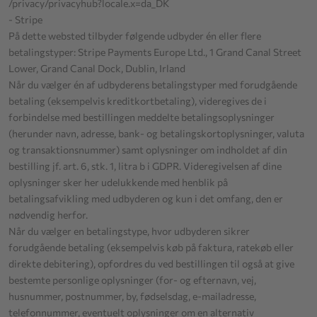
/privacy
/privacyhub
?locale.x=da_DK
- Stripe
På dette websted tilbyder følgende udbyder én eller flere
betalingstyper: Stripe Payments Europe Ltd., 1 Grand Canal Street
Lower, Grand Canal Dock, Dublin, Irland
Når du vælger én af udbyderens betalingstyper med forudgående
betaling (eksempelvis kreditkortbetaling), videregives de i
forbindelse med bestillingen meddelte betalingsoplysninger
(herunder navn, adresse, bank- og betalingskortoplysninger, valuta
og transaktionsnummer) samt oplysninger om indholdet af din
bestilling jf. art. 6, stk. 1, litra b i GDPR. Videregivelsen af dine
oplysninger sker her udelukkende med henblik på
betalingsafvikling med udbyderen og kun i det omfang, den er
nødvendig herfor.
Når du vælger en betalingstype, hvor udbyderen sikrer
forudgående betaling (eksempelvis køb på faktura, ratekøb eller
direkte debitering), opfordres du ved bestillingen til også at give
bestemte personlige oplysninger (for- og efternavn, vej,
husnummer, postnummer, by, fødselsdag, e-mailadresse,
telefonnummer, eventuelt oplysninger om en alternativ