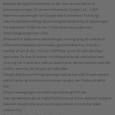
Ads kan det også forekomme, at der sker en overførsel af
personoplysninger til servere tilhørende Google LLC. i USA.
Nærmere oplysninger om Google Ads Conversion Trackings
nævnte databehandling og om Googles håndtering af oplysninger
fra websteder finder du her:
https://policies.google.com
/technologies
/partner-sites
Alle ovenfor beskrevne behandlinger, navnlig brug af cookies til
informationsanalyse på enheden, gennemføres kun, hvis du i
medfør af art. 6 stk. 1 litra a i GDPR har givet dit udtrykkelige
samtykke. Du kan til enhver tid tilbagekalde dit samtykke med
virkning for fremtiden, idet du deaktiverer denne tjeneste med det
cookie-værktøj, der bruges på websiden.
Google Ads konverteringssporingscookies kan slås fra permanent
ved at hente og installere et browser-plugin, der findes på dette
link:
https://www.google.com
/settings
/ads
/plugin
?hl=da
Vær opmærksom på, at nogle funktioner på dette websted muligvis
ikke kan bruges eller kun kan bruges delvist, hvis du har slået
cookies fra.