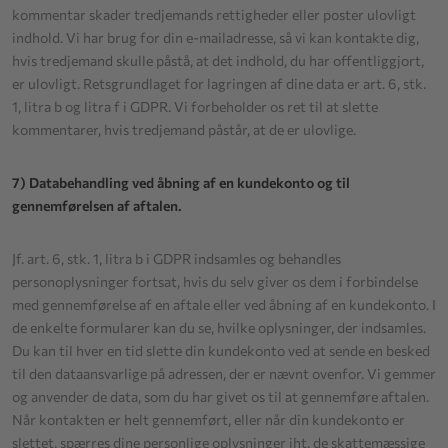
kommentar skader tredjemands rettigheder eller poster ulovligt
indhold. Vi har brug for din e-mailadresse, så vi kan kontakte dig,
hvis tredjemand skulle påstå, at det indhold, du har offentliggjort,
er ulovligt. Retsgrundlaget for lagringen af dine data er art. 6, stk.
1, litra b og litra f i GDPR. Vi forbeholder os ret til at slette
kommentarer, hvis tredjemand påstår, at de er ulovlige.
7) Databehandling ved åbning af en kundekonto og til
gennemførelsen af aftalen.
Jf. art. 6, stk. 1, litra b i GDPR indsamles og behandles
personoplysninger fortsat, hvis du selv giver os dem i forbindelse
med gennemførelse af en aftale eller ved åbning af en kundekonto. I
de enkelte formularer kan du se, hvilke oplysninger, der indsamles.
Du kan til hver en tid slette din kundekonto ved at sende en besked
til den dataansvarlige på adressen, der er nævnt ovenfor. Vi gemmer
og anvender de data, som du har givet os til at gennemføre aftalen.
Når kontakten er helt gennemført, eller når din kundekonto er
slettet, spærres dine personlige oplysninger iht. de skattemæssige