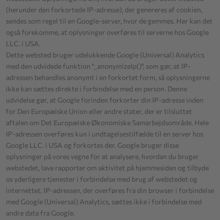
(herunder den forkortede IP-adresse), der genereres af cookien,
sendes som regel til en Google-server, hvor de gemmes. Her kan det
også forekomme, at oplysninger overføres til serverne hos Google
LLC. i USA.
Dette websted bruger udelukkende Google (Universal) Analytics
med den udvidede funktion "_anonymizeIp()", som gør, at IP-
adressen behandles anonymt i en forkortet form, så oplysningerne
ikke kan sættes direkte i forbindelse med en person. Denne
udvidelse gør, at Google forinden forkorter din IP-adresse inden
for Den Europæiske Union eller andre stater, der er tilsluttet
aftalen om Det Europæiske Økonomiske Samarbejdsområde. Hele
IP-adressen overføres kun i undtagelsestilfælde til en server hos
Google LLC. i USA og forkortes der. Google bruger disse
oplysninger på vores vegne for at analysere, hvordan du bruger
webstedet, lave rapporter om aktivitet på hjemmesiden og tilbyde
os yderligere tjenester i forbindelse med brug af webstedet og
internettet. IP-adressen, der overføres fra din browser i forbindelse
med Google (Universal) Analytics, sættes ikke i forbindelse med
andre data fra Google.