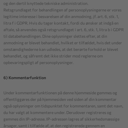
og den dertil knyttede tekniske administration.
Retsgrundlaget for behandlingen af personoplysningerne er vores
legitime interesse i besvarelsen af din anmodning, jf. art. 6, stk. 1,
litra f i GDPR. Hvis du tager kontakt, fordi du ønsker at indgå en
aftale, så anvendes også retsgrundlaget i art. 6, stk. 1, litra b i GDPR
til databehandlingen. Dine oplysninger slettes efter, at din
anmodning er blevet behandlet, hvilket er tilfældet, hvis det under
omstændighederne kan udledes, at det berørte forhold er blevet
behandlet, og såfremt det ikke strider mod reglerne om
opbevaringspligt af personoplysninger.
6) Kommentarfunktion
Under kommentarfunktionen på denne hjemmeside gemmes og
offentliggøres der på hjemmesiden ved siden af din kommentar
også oplysninger om tidspunktet for kommentaren, samt det navn,
du har valgt at kommentere under. Derudover registreres og
gemmes din IP-adresse. IP-adressen lagres af sikkerhedsmæssige
årsager, samt i tilfælde af, at den registrerede gennem en