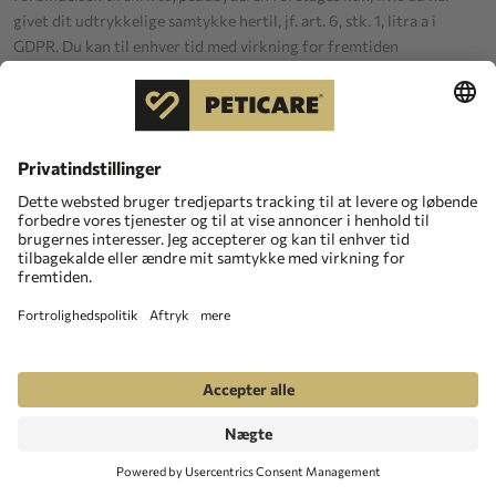
givet dit udtrykkelige samtykke hertil, jf. art. 6, stk. 1, litra a i
GDPR. Du kan til enhver tid med virkning for fremtiden
tilbagekalde dit samtykke ved at deaktivere denne tjeneste med det
"cookie consent-værktøj", der stilles til rådighed på webstedet. Hvis
din browser ikke understøtter webfonte, anvendes en
standardskrifttype fra din computer.
For dataoverførsler til USA har udbyderen underskrevet EU-US
Data Privacy Framework, som sikrer overholdelse af det
europæiske databeskyttelsesniveau på grundlag af en
tilstrækkelighedsbeslutning fra Europa-Kommissionen.
Yderligere information om databeskyttelse fra Google kan findes
her:
https://business.safety.google
/intl
/da
/privacy
/
12.3
Google reCAPTCHA
På dette websted bruger vi CAPTCHA-tjenesten fra følgende
udbyder: Google Ireland Limited, Gordon House, 4 Barrow St,
Dublin, D04 E5W5, Irland
Tjenesten kontrollerer, om en indtastning foretages af en fysisk
person, eller om der er tale om misbrug i form af maskinel eller
automatisk behandling, og blokerer spam, DDos-angreb og