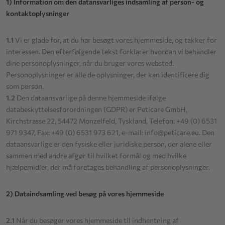
1) Information om den datansvarliges indsamling af person- og
kontaktoplysninger
1.1
Vi er glade for, at du har besøgt vores hjemmeside, og takker for
interessen. Den efterfølgende tekst forklarer hvordan vi behandler
dine personoplysninger, når du bruger vores websted.
Personoplysninger er alle de oplysninger, der kan identificere dig
som person.
1.2
Den dataansvarlige på denne hjemmeside ifølge
databeskyttelsesforordningen (GDPR) er Peticare GmbH,
Kirchstrasse 22, 54472 Monzelfeld, Tyskland, Telefon: +49 (0) 6531
971 9347, Fax: +49 (0) 6531 973 621, e-mail: info@peticare.eu. Den
dataansvarlige er den fysiske eller juridiske person, der alene eller
sammen med andre afgør til hvilket formål og med hvilke
hjælpemidler, der må foretages behandling af personoplysninger.
2) Dataindsamling ved besøg på vores hjemmeside
2.1
Når du besøger vores hjemmeside til indhentning af