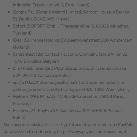
Industrial Estate, Hollyhill, Cork, Irland)
Google Pay (Google Ireland Limited, Gordon House, 4 Barrow
St, Dublin, D04 E5W5, Irland)
Sofort (SOFORT GmbH, Theresienhöhe 12, 80339 München,
Tyskland)
iDeal (Currence Holding BV, Beethovenstraat 300 Amsterdam,
Holland)
bancontact (Bancontact Payconiq Company, Rue d'Arlon 82,
1040 Bruxelles, Belgien)
blik (Polski Standard Płatności sp. z o.o., ul. Czerniakowska
87A, 00-718 Warszawa, Polen)
eps (STUZZA Studiengesellschaft für Zusammenarbeit im
Zahlungsverkehr GmbH, Frankgasse 10/8, 1090 Wien, Østrig)
MyBank (PRETA S.A.S, 40 Rue de Courcelles, 75008 Paris,
Frankrig)
Przelewy24 (PayPro SA, Kanclerska 15A, 60-326 Poznań,
Polen)
Nærmere databeskyttelsesretlige informationer finder du i PayPals
databeskyttelseserklæring:
https://www.paypal.com
/myaccount