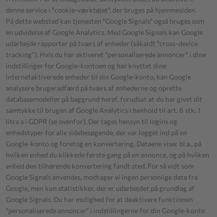
denne service i "cookie-værktøjet", der bruges på hjemmesiden.
På dette websted kan tjenesten "Google Signals" også bruges som
en udvidelse af Google Analytics. Med Google Signals kan Google
udarbejde rapporter på tværs af enheder (såkaldt "cross-device
tracking"). Hvis du har aktiveret "personaliserede annoncer" i dine
indstillinger for Google-kontoen og har knyttet dine
internetaktiverede enheder til din Google-konto, kan Google
analysere brugeradfærd på tværs af enhederne og oprette
databasemodeller på baggrund heraf, forudsat at du har givet dit
samtykke til brugen af Google Analytics i henhold til art. 6 stk. 1
litra a i GDPR (se ovenfor). Der tages hensyn til logins og
enhedstyper for alle sidebesøgende, der var logget ind på en
Google-konto og foretog en konvertering. Dataene viser bl.a., på
hvilken enhed du klikkede første gang på en annonce, og på hvilken
enhed den tilhørende konvertering fandt sted. For så vidt som
Google Signals anvendes, modtager vi ingen personlige data fra
Google, men kun statistikker, der er udarbejdet på grundlag af
Google Signals. Du har mulighed for at deaktivere funktionen
"personaliserede annoncer" i indstillingerne for din Google-konto