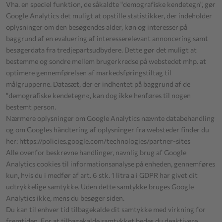
Vha. en speciel funktion, de såkaldte "demografiske kendetegn", gør
Google Analytics det muligt at opstille statistikker, der indeholder
oplysninger om den besøgendes alder, køn og interesser på
baggrund af en evaluering af interesserelevant annoncering samt
besøgerdata fra tredjepartsudbydere. Dette gør det muligt at
bestemme og sondre mellem brugerkredse på webstedet mhp. at
optimere gennemførelsen af markedsføringstiltag til
målgrupperne. Datasæt, der er indhentet på baggrund af de
"demografiske kendetegn«, kan dog ikke henføres til nogen
bestemt person.
Nærmere oplysninger om Google Analytics nævnte databehandling
og om Googles håndtering af oplysninger fra websteder finder du
her:
https://policies.google.com
/technologies
/partner-sites
Alle ovenfor beskrevne handlinger, navnlig brug af Google
Analytics cookies til informationsanalyse på enheden, gennemføres
kun, hvis du i medfør af art. 6 stk. 1 litra a i GDPR har givet dit
udtrykkelige samtykke. Uden dette samtykke bruges Google
Analytics ikke, mens du besøger siden.
Du kan til enhver tid tilbagekalde dit samtykke med virkning for
fremtiden. For at tilbagekalde samtykket bedes du deaktivere