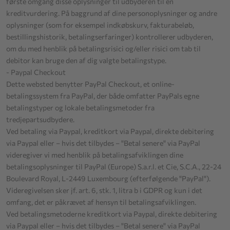
første omgang disse oplysninger til udbyderen til en
kreditvurdering. På baggrund af dine personoplysninger og andre
oplysninger (som for eksempel indkøbskurv, fakturabeløb,
bestillingshistorik, betalingserfaringer) kontrollerer udbyderen,
om du med henblik på betalingsrisici og/eller risici om tab til
debitor kan bruge den af dig valgte betalingstype.
- Paypal Checkout
Dette websted benytter PayPal Checkout, et online-
betalingssystem fra PayPal, der både omfatter PayPals egne
betalingstyper og lokale betalingsmetoder fra
tredjepartsudbydere.
Ved betaling via Paypal, kreditkort via Paypal, direkte debitering
via Paypal eller – hvis det tilbydes – "Betal senere" via PayPal
videregiver vi med henblik på betalingsafviklingen dine
betalingsoplysninger til PayPal (Europe) S.a.r.l. et Cie, S.C.A., 22-24
Boulevard Royal, L-2449 Luxembourg (efterfølgende "PayPal").
Videregivelsen sker jf. art. 6, stk. 1, litra b i GDPR og kun i det
omfang, det er påkrævet af hensyn til betalingsafviklingen.
Ved betalingsmetoderne kreditkort via Paypal, direkte debitering
via Paypal eller – hvis det tilbydes – "Betal senere" via PayPal