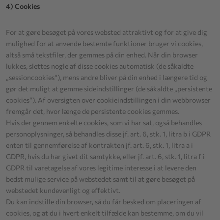
4) Cookies
For at gøre besøget på vores websted attraktivt og for at give dig
mulighed for at anvende bestemte funktioner bruger vi cookies,
altså små tekstfiler, der gemmes på din enhed. Når din browser
lukkes, slettes nogle af disse cookies automatisk (de såkaldte
„sessioncookies“), mens andre bliver på din enhed i længere tid og
gør det muligt at gemme sideindstillinger (de såkaldte „persistente
cookies“). Af oversigten over cookieindstillingen i din webbrowser
fremgår det, hvor længe de persistente cookies gemmes.
Hvis der gennem enkelte cookies, som vi har sat, også behandles
personoplysninger, så behandles disse jf. art. 6, stk. 1, litra b i GDPR
enten til gennemførelse af kontrakten jf. art. 6, stk. 1, litra a i
GDPR, hvis du har givet dit samtykke, eller jf. art. 6, stk. 1, litra f i
GDPR til varetagelse af vores legitime interesse i at levere den
bedst mulige service på webstedet samt til at gøre besøget på
webstedet kundevenligt og effektivt.
Du kan indstille din browser, så du får besked om placeringen af
cookies, og at du i hvert enkelt tilfælde kan bestemme, om du vil