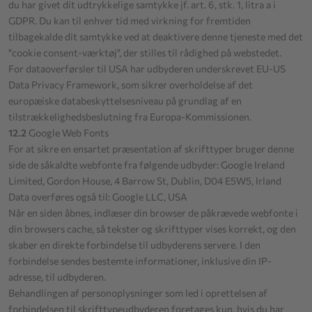
du har givet dit udtrykkelige samtykke jf. art. 6, stk. 1, litra a i
GDPR. Du kan til enhver tid med virkning for fremtiden
tilbagekalde dit samtykke ved at deaktivere denne tjeneste med det
"cookie consent-værktøj", der stilles til rådighed på webstedet.
For dataoverførsler til USA har udbyderen underskrevet EU-US
Data Privacy Framework, som sikrer overholdelse af det
europæiske databeskyttelsesniveau på grundlag af en
tilstrækkelighedsbeslutning fra Europa-Kommissionen.
12.2
Google Web Fonts
For at sikre en ensartet præsentation af skrifttyper bruger denne
side de såkaldte webfonte fra følgende udbyder: Google Ireland
Limited, Gordon House, 4 Barrow St, Dublin, D04 E5W5, Irland
Data overføres også til: Google LLC, USA
Når en siden åbnes, indlæser din browser de påkrævede webfonte i
din browsers cache, så tekster og skrifttyper vises korrekt, og den
skaber en direkte forbindelse til udbyderens servere. I den
forbindelse sendes bestemte informationer, inklusive din IP-
adresse, til udbyderen.
Behandlingen af personoplysninger som led i oprettelsen af
forbindelsen til skrifttypeudbyderen foretages kun, hvis du har