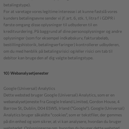
betalingstype).
For at varetage vores legitime interesse i at kunne fastslå vores
kunders betalingsevne sender vi jf. art. 6, stk. 1, litra f i GDPR i
første omgang disse oplysninger til udbyderen til en
kreditvurdering. På baggrund af dine personoplysninger og andre
oplysninger (som for eksempel indkøbskurv, fakturabeløb,
bestillingshistorik, betalingserfaringer) kontrollerer udbyderen,
om du med henblik på betalingsrisici og/eller risici om tab til
debitor kan bruge den af dig valgte betalingstype.
10) Webanalysetjenester
Google (Universal) Analytics
Dette websted bruger Google (Universal) Analytics, som er en
webanalysetjeneste fra Google Ireland Limited, Gordon House, 4
Barrow St, Dublin, D04 E5W5, Irland ("Google"). Google (Universal)
Analytics bruger såkaldte "cookies", som er tekstfiler, der gemmes
på din enhed og som sikrer, at vi kan analysere, hvordan du bruger
webstedet. Oplysningerne om, hvordan du bruger dette websted