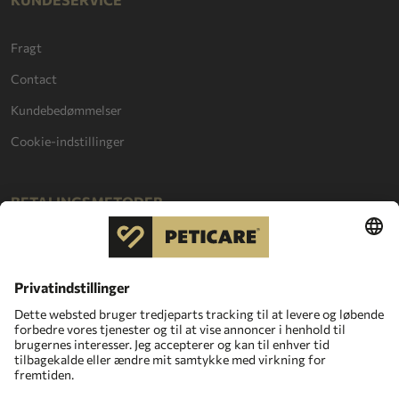
Fragt
Contact
Kundebedømmelser
Cookie-indstillinger
BETALINGSMETODER