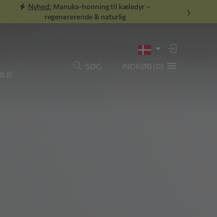
Nyhed:
Manuka-honning til kæledyr –
›
regenererende & naturlig
SØG
INDKØB
(0)
LIE