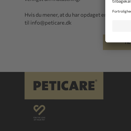
Hvis du mener, at du har opdaget en fejl, ser vi
til
info@peticare.dk
TI