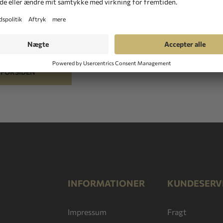
 frem til at høre fra dig. Send os venligst en besked
L FORSIDEN
INFORMATIONER
KUNDESERV
Impressum
Fragt