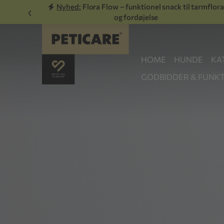
Nyhed:
Flora Flow – funktionel snack til tarmflora
‹
og fordøjelse
HOME
HUNDE
KA
GODBIDDER & FUNKT