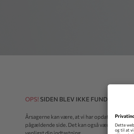
OPS!
SIDEN BLEV IKKE FUNDET
Årsagerne kan være, at vi har opdateret vores 
pågældende side. Det kan også være, at du har 
venligst din indtastning.