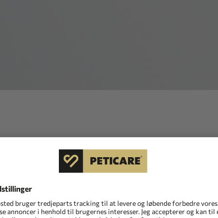
indhold eller arkiveret, flyttet eller omdøbt den
fået adgang til en forkert eller forældet URL - tjek