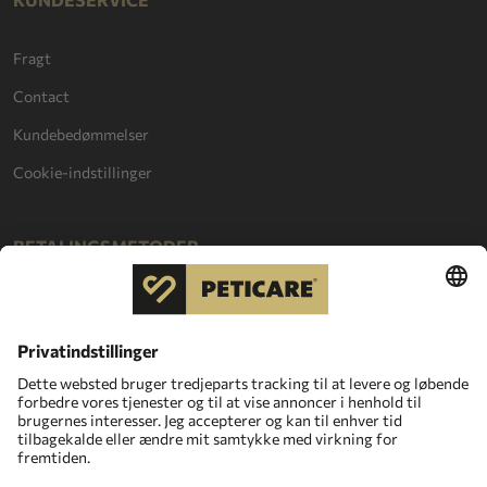
Fragt
Contact
Kundebedømmelser
Cookie-indstillinger
BETALINGSMETODER