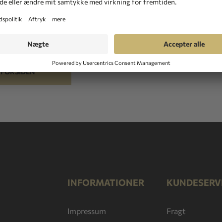
 frem til at høre fra dig. Send os venligst en besked
L FORSIDEN
INFORMATIONER
KUNDESERV
Impressum
Fragt