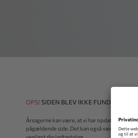
OPS!
SIDEN BLEV IKKE FUNDET
Årsagerne kan være, at vi har opdateret vores 
pågældende side. Det kan også være, at du har 
venligst din indtastning.