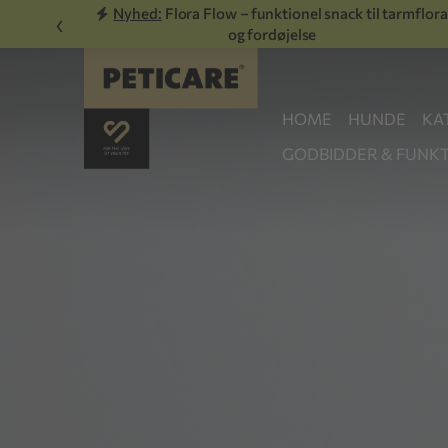
Nyhed:
Flora Flow – funktionel snack til tarmflora
‹
og fordøjelse
HOME
HUNDE
KA
GODBIDDER & FUNKT