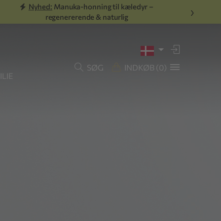
Nyhed:
Manuka-honning til kæledyr –
›
regenererende & naturlig
SØG
INDKØB
(0)
LIE