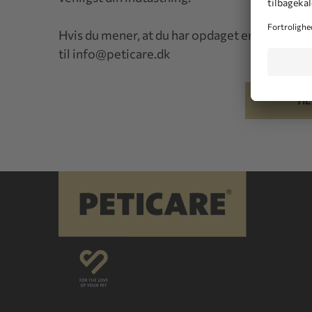
Hvis du mener, at du har opdaget en fejl, ser vi
til
info@peticare.dk
TI