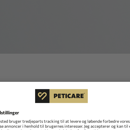
indhold eller arkiveret, flyttet eller omdøbt den
fået adgang til en forkert eller forældet URL - tjek