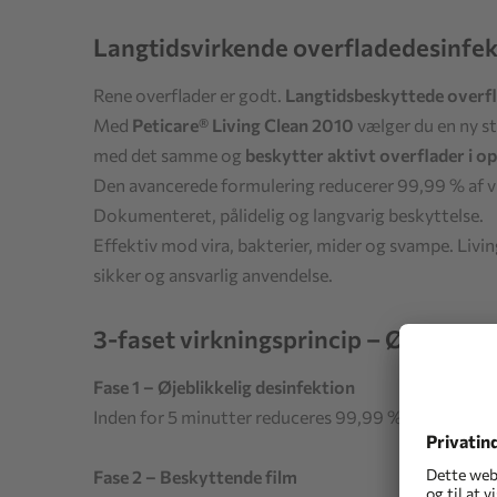
Langtidsvirkende overfladedesinfektio
Rene overflader er godt.
Langtidsbeskyttede overfl
Med
Peticare® Living Clean 2010
vælger du en ny st
med det samme og
beskytter aktivt overflader i op 
Den avancerede formulering reducerer 99,99 % af vir
Dokumenteret, pålidelig og langvarig beskyttelse.
Effektiv mod vira, bakterier, mider og svampe. Livin
sikker og ansvarlig anvendelse.
3-faset virkningsprincip – Øjeblikke
Fase 1 – Øjeblikkelig desinfektion
Inden for 5 minutter reduceres 99,99 % af eksisteren
Fase 2 – Beskyttende film