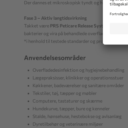
Der dannes et mikroskopisk tyndt og homogent besky
Fase 3 – Aktiv langtidsvirkning
Takket være
PRS Peticare Release Systems®
frigive
bakterier og vira på behandlede overflader.*
*i henhold til testede standarder og procedurer (b
Anvendelsesområder
Overfladedesinfektion og hygiejnebehandling
Lægepraksisser, klinikker og operationsstuer
Køkkener, badeværelser og sanitære områder
Tekstiler, tøj, tæpper og møbler
Computere, tastaturer og skærme
Hundekurve, tæpper, bure og kenneler
Stalde, hønsehuse, hestebokse og avlsanlæg
Dyretilbehør og veterinære miljøer