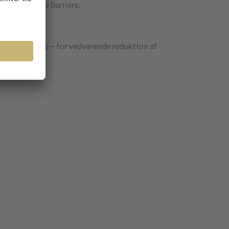
ber en aktiv barriere.
 i op til 7 dage – for vedvarende reduktion af