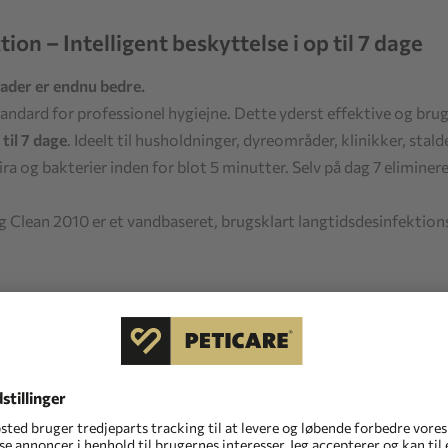
n – Intelligent beskyttelse i op til 7 dage
ader er endnu bedre.
andard for professionel hygiejne. Dette yderst effektive og brug
til 7 dage
. Ideelt til husholdninger, dyreområder, klinikker, stald
a og bakterier inden for blot 5 minutter. Selv på dag 7 eliminer
g Clean 2010 er et vandbaseret, brugsklart langtidsdesinfektions
lig beskyttelse + langtidsvirkning
de vira og bakterier.*