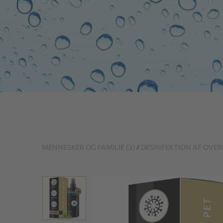
MENNESKER OG FAMILIE (3)
/
DESINFEKTION AF OVERF