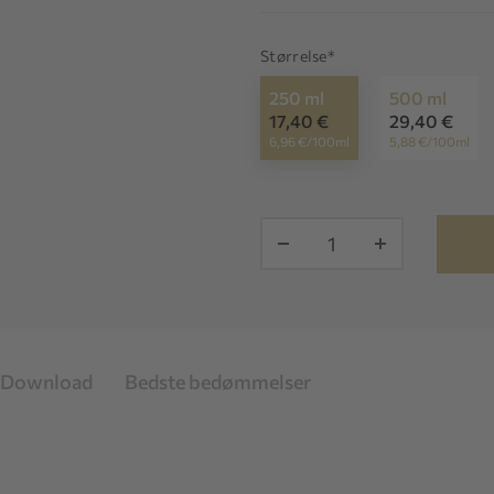
Størrelse*
250 ml
500 ml
17,40 €
29,40 €
6,96 €/100ml
5,88 €/100ml
-
+
Download
Bedste bedømmelser