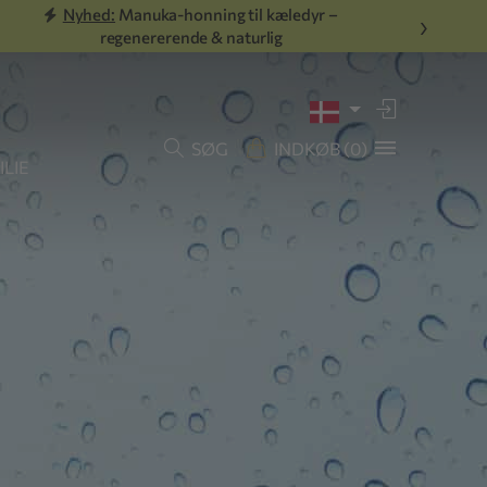
Nyhed:
Manuka-honning til kæledyr –
›
regenererende & naturlig
SØG
INDKØB
(0)
LIE