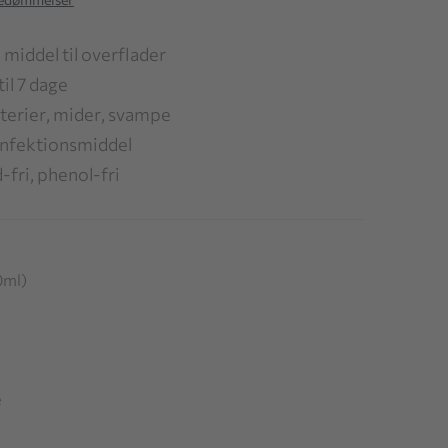
middel til overflader
til 7 dage
kterier, mider, svampe
sinfektionsmiddel
fri, phenol-fri
0ml)
e