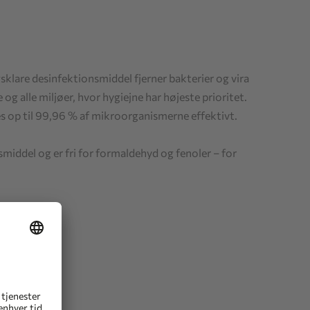
sklare desinfektionsmiddel fjerner bakterier og vira
e og alle miljøer, hvor hygiejne har højeste prioritet.
es op til 99,96 % af mikroorganismerne effektivt.
middel og er fri for formaldehyd og fenoler – for