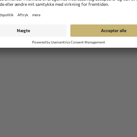
ttelseslag på overfladen, som gør den lettere at rengøre og ska
s de antimikrobielle aktive stoffer kontinuerligt og kontrolleret
l.a. EN 14476, ASTM E 2180)