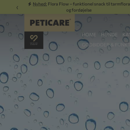
Nyhed:
Flora Flow – funktionel snack til tarmflora
‹
og fordøjelse
HOME
HUNDE
KA
GODBIDDER & FUNKT