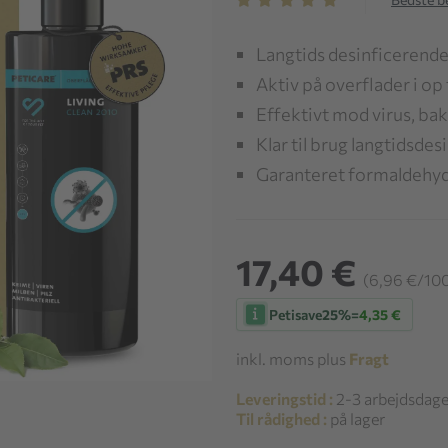
Langtids desinficerende 
Aktiv på overflader i op 
Effektivt mod virus, ba
Klar til brug langtidsde
Garanteret formaldehyd-
17,40 €
(6,96 €/10
Petisave
25%
=
4,35 €
inkl. moms plus
Fragt
Leveringstid :
2-3 arbejdsdag
Til rådighed :
på lager