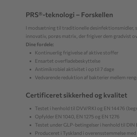
PRS®-teknologi – Forskellen
I modsætning til traditionelle desinfektionsmidler, s
innovativ, porøs matrix, der frigiver dem gradvist ov
Dine fordele:
Kontinuerlig frigivelse af aktive stoffer
Ensartet overfladebeskyttelse
Antimikrobiel aktivitet i op til 7 dage
Vedvarende reduktion af bakterier mellem reng
Certificeret sikkerhed og kvalitet
Testet i henhold til DVV/RKI og EN 14476 (begr
Opfylder EN 1040, EN 1275 og EN 1276
Testet under GLP-betingelser i henhold til DI
Produceret i Tyskland i overensstemmelse med