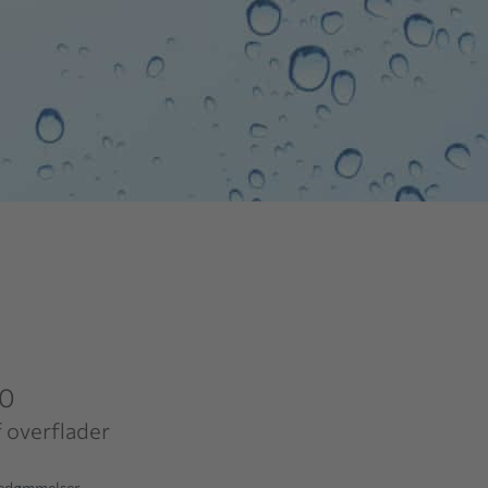
0
f overflader
bedømmelser