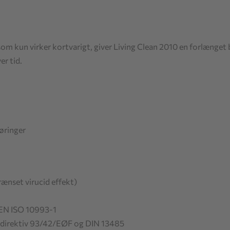
om kun virker kortvarigt, giver Living Clean 2010 en forlænget be
er tid.
øringer
ænset virucid effekt)
N EN ISO 10993-1
 direktiv 93/42/EØF og DIN 13485