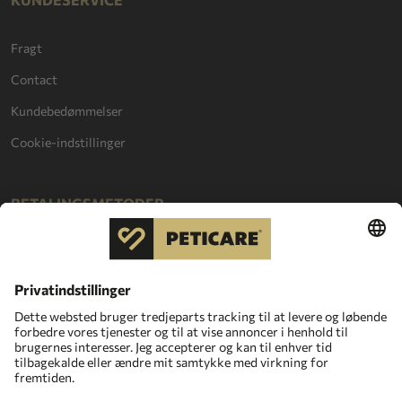
Fragt
Contact
Kundebedømmelser
Cookie-indstillinger
BETALINGSMETODER