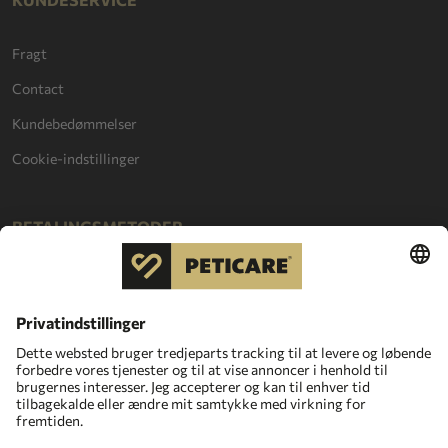
Fragt
Contact
Kundebedømmelser
Cookie-indstillinger
BETALINGSMETODER