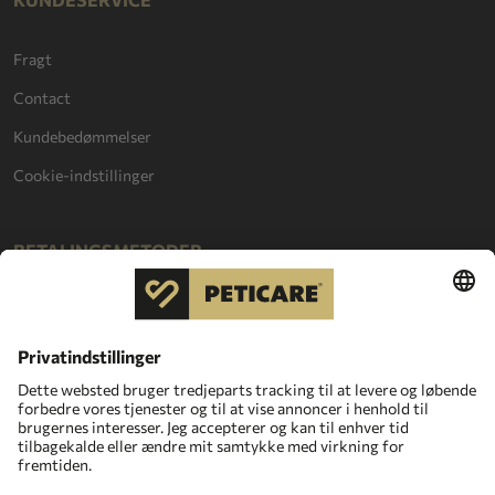
Fragt
Contact
Kundebedømmelser
Cookie-indstillinger
BETALINGSMETODER