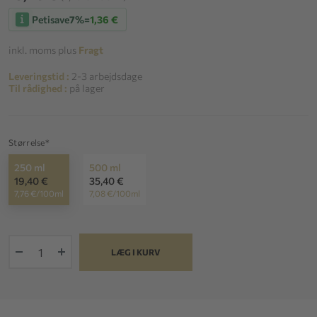
Petisave
7%
=
1,36 €
inkl. moms plus
Fragt
Leveringstid :
2-3 arbejdsdage
Til rådighed :
på lager
Størrelse*
250 ml
500 ml
19,40 €
35,40 €
7,76 €/100ml
7,08 €/100ml
+
LÆG I KURV