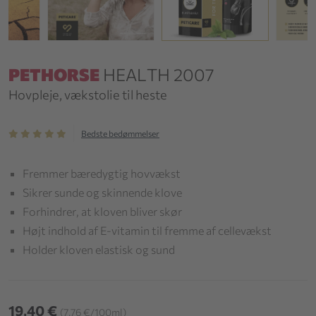
PETHORSE
HEALTH 2007
Hovpleje, vækstolie til heste
Bedste bedømmelser
Fremmer bæredygtig hovvækst
Sikrer sunde og skinnende klove
Forhindrer, at kloven bliver skør
Højt indhold af E-vitamin til fremme af cellevækst
Holder kloven elastisk og sund
19,40 €
(7,76 €/100ml)