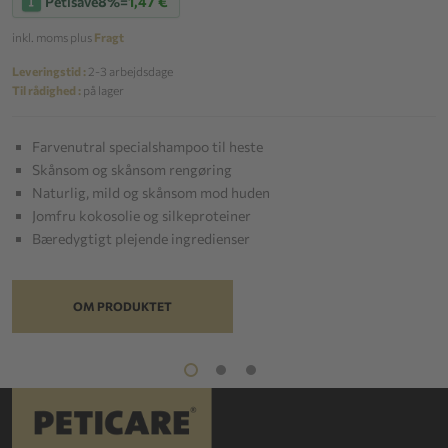
Petisave
8%
=
1,47 €
inkl. moms plus
Fragt
Leveringstid :
2-3 arbejdsdage
Til rådighed :
på lager
Farvenutral specialshampoo til heste
Skånsom og skånsom rengøring
Naturlig, mild og skånsom mod huden
Jomfru kokosolie og silkeproteiner
Bæredygtigt plejende ingredienser
OM PRODUKTET