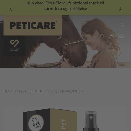
Nyhed:
Flora Flow – funktionel snack til
‹
›
tarmflora og fordøjelse
HESTE (29)
/
PLEJE AF KLOVE (2)
/
HOVEOLIE (1)