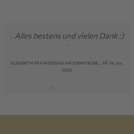
lles bestens und vielen Dank :)
„
Ich b
“
hat 
im
SABETH FRA ROSENAU AM SONNTAGBE... PÅ 24. jun.
2026
MAR