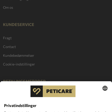
Om os
KUNDESERVICE
Fragt
Contact
Kundebedømmelser
Cookie-indstillinger
BETALINGSMETODER