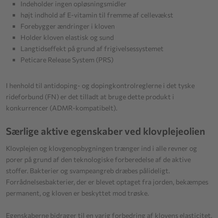
Indeholder ingen opløsningsmidler
højt indhold af E-vitamin til fremme af cellevækst
Forebygger ændringer i kloven
Holder kloven elastisk og sund
Langtidseffekt på grund af frigivelsessystemet
Peticare Release System (PRS)
I henhold til antidoping- og dopingkontrolreglerne i det tyske
rideforbund (FN) er det tilladt at bruge dette produkt i
konkurrencer (ADMR-kompatibelt).
Særlige aktive egenskaber ved klovplejeolien
Klovplejen og klovgenopbygningen trænger ind i alle revner og
porer på grund af den teknologiske forberedelse af de aktive
stoffer. Bakterier og svampeangreb dræbes pålideligt.
Forrådnelsesbakterier, der er blevet optaget fra jorden, bekæmpes
permanent, og kloven er beskyttet mod trøske.
Egenskaberne bidrager til en varig forbedring af klovens elasticitet.