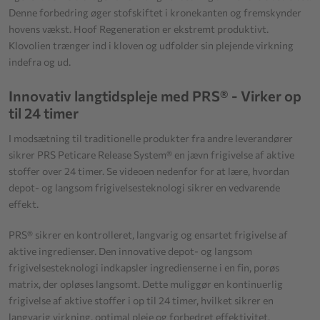
Denne forbedring øger stofskiftet i kronekanten og fremskynder
hovens vækst. Hoof Regeneration er ekstremt produktivt.
Klovolien trænger ind i kloven og udfolder sin plejende virkning
indefra og ud.
Innovativ langtidspleje med PRS® - Virker op
til 24 timer
I modsætning til traditionelle produkter fra andre leverandører
sikrer PRS Peticare Release System® en jævn frigivelse af aktive
stoffer over 24 timer. Se videoen nedenfor for at lære, hvordan
depot- og langsom frigivelsesteknologi sikrer en vedvarende
effekt.
PRS® sikrer en kontrolleret, langvarig og ensartet frigivelse af
aktive ingredienser. Den innovative depot- og langsom
frigivelsesteknologi indkapsler ingredienserne i en fin, porøs
matrix, der opløses langsomt. Dette muliggør en kontinuerlig
frigivelse af aktive stoffer i op til 24 timer, hvilket sikrer en
langvarig virkning, optimal pleje og forbedret effektivitet.