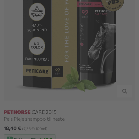
PETHORSE
CARE 2015
Pels Pleje shampoo til heste
18,40 €
(7,36 €/100ml)