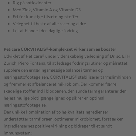
Rig på antioxidanter
Med Zink, Vitamin A og Vitamin D3
Fri for kunstige tilsætningsstoffer
Velegnet til heste af alle racer og aldre
Let at blande i den daglige fodring
Peticare CORVITALIS®-komplekset virker som en booster
Udviklet af Peticare® under videnskabelig vejledning af Dr. sc. ETH
Zürich, Piero Fontana, til at ledsage fodringsrutiner og målrettet
supplere den ernæringsmæssige balance i tarmen og
næringsstofoptagelsen. CORVITALIS® stabiliserer tarmslimhinden
og fremmer et afbalanceret mikrobiom. Der kommer færre
skadelige stoffer ind i blodbanen, den sunde tarm garanterer den
højest mulige biotilgængelighed og sikrer en optimal
næringsstofoptagelse.
Den unikke kombination af to højkvalitetsingredienser
understøtter tarmfloraen, optimerer mikrobiomet, forstærker
ingrediensernes positive virkning og bidrager til et sundt
immunsystem.: