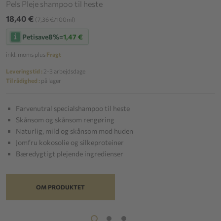
Pels Pleje shampoo til heste
18,40 €
(7,36 €/100ml)
Petisave
8%
=
1,47 €
inkl. moms plus
Fragt
Leveringstid :
2-3 arbejdsdage
Til rådighed :
på lager
Farvenutral specialshampoo til heste
Skånsom og skånsom rengøring
Naturlig, mild og skånsom mod huden
Jomfru kokosolie og silkeproteiner
Bæredygtigt plejende ingredienser
OM PRODUKTET