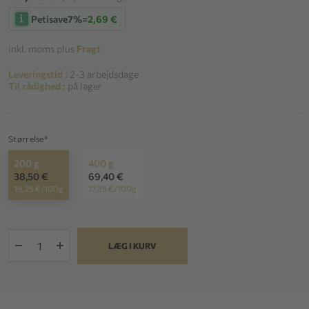
Petisave
7%
=
2,69 €
inkl. moms plus
Fragt
Leveringstid :
2-3 arbejdsdage
Til rådighed :
på lager
Størrelse*
200 g
400 g
38,50 €
69,40 €
19,25 €/100g
17,35 €/100g
+
LÆG I KURV