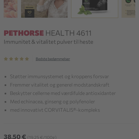
PETHORSE
HEALTH 4611
Immunitet & vitalitet pulver til heste
Bedste bedømmelser
Støtter immunsystemet og kroppens forsvar
Fremmer vitalitet og generel modstandskraft
Beskytter cellerne med værdifulde antioxidanter
Med echinacea, ginseng og polyfenoler
med innovativt CORVITALIS®-kompleks
38,50 €
(19,25 €/100g)