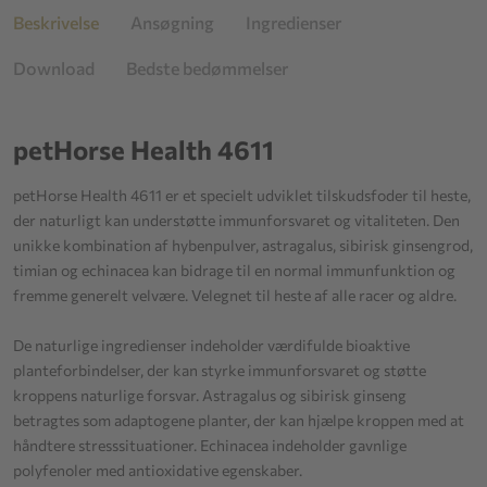
Beskrivelse
Ansøgning
Ingredienser
Download
Bedste bedømmelser
petHorse Health 4611
petHorse Health 4611 er et specielt udviklet tilskudsfoder til heste,
der naturligt kan understøtte immunforsvaret og vitaliteten. Den
unikke kombination af hybenpulver, astragalus, sibirisk ginsengrod,
timian og echinacea kan bidrage til en normal immunfunktion og
fremme generelt velvære. Velegnet til heste af alle racer og aldre.
De naturlige ingredienser indeholder værdifulde bioaktive
planteforbindelser, der kan styrke immunforsvaret og støtte
kroppens naturlige forsvar. Astragalus og sibirisk ginseng
betragtes som adaptogene planter, der kan hjælpe kroppen med at
håndtere stresssituationer. Echinacea indeholder gavnlige
polyfenoler med antioxidative egenskaber.