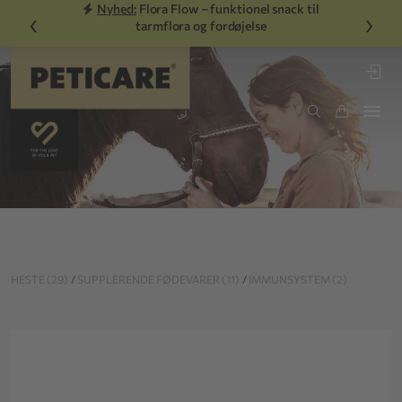
Nyhed:
Flora Flow – funktionel snack til
‹
›
tarmflora og fordøjelse
HESTE (29)
/
SUPPLERENDE FØDEVARER (11)
/
IMMUNSYSTEM (2)