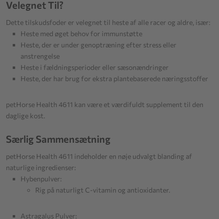
Velegnet Til?
Dette tilskudsfoder er velegnet til heste af alle racer og aldre, især:
Heste med øget behov for immunstøtte
Heste, der er under genoptræning efter stress eller
anstrengelse
Heste i fældningsperioder eller sæsonændringer
Heste, der har brug for ekstra plantebaserede næringsstoffer
petHorse Health 4611 kan være et værdifuldt supplement til den
daglige kost.
Særlig Sammensætning
petHorse Health 4611 indeholder en nøje udvalgt blanding af
naturlige ingredienser:
Hybenpulver:
Rig på naturligt C-vitamin og antioxidanter.
Astragalus Pulver: