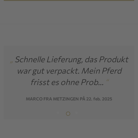
h
„
Schnelle Lieferung, das Produkt
„
I
war gut verpackt. Mein Pferd
D
frisst es ohne Prob...
“
MARCO FRA METZINGEN PÅ 22. feb. 2025