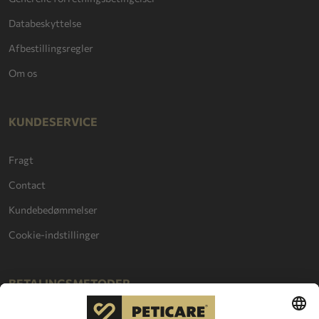
Databeskyttelse
Afbestillingsregler
Om os
KUNDESERVICE
Fragt
Contact
Kundebedømmelser
Cookie-indstillinger
BETALINGSMETODER