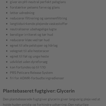
giver en pH-neutral perfekt pelsglans
forstærker pelsens farve og glans
letter udredning
reducerer filtrering og sammenfiltring
langtidsvirkende plejende vaskestoffer
neutraliserer ubehagelige lugte
beroliger irriteret og tør hud
reducerer kløe ved tør hud
egnet til alle pelstyper og hårlag
velegnet til alle hesteracer
egnet til føl og unge heste
udviklet uden dyreforsøg
kan fortyndes op til 1:10
PRS Peticare Release System
fri for ADMR-forbudte ingredienser
Plantebaseret fugtgiver: Glycerin
Den plantebaserede fugtgiver glycerin giver langvarig pleje ved at
holde huden smidig og forhindre udtørring. Den naturlige