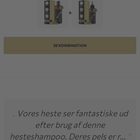
+
SE KOMBINATION
„
Vores heste ser fantastiske ud
„
Da
efter brug af denne
unse
esteshampoo. Deres pels er r...
“
gesc