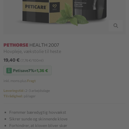
PETHORSE
HEALTH 2007
Hovpleje, vækstolie til heste
19,40 €
(7,76 €/100ml)
Petisave
7%
=
1,36 €
inkl. moms plus
Fragt
Leveringstid :
2-3 arbejdsdage
Til rådighed :
på lager
Fremmer bæredygtig hovvækst
Sikrer sunde og skinnende klove
Forhindrer, at kloven bliver skør