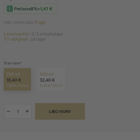
Petisave
8%
=
1,47 €
inkl. moms plus
Fragt
Leveringstid :
2-3 arbejdsdage
Til rådighed :
på lager
Størrelse*
250 ml
500 ml
18,40 €
32,40 €
7,36 €/100ml
6,48 €/100ml
+
LÆG I KURV