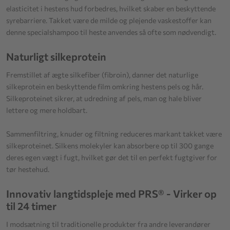
elasticitet i hestens hud forbedres, hvilket skaber en beskyttende
syrebarriere. Takket være de milde og plejende vaskestoffer kan
denne specialshampoo til heste anvendes så ofte som nødvendigt.
Naturligt silkeprotein
Fremstillet af ægte silkefiber (fibroin), danner det naturlige
silkeprotein en beskyttende film omkring hestens pels og hår.
Silkeproteinet sikrer, at udredning af pels, man og hale bliver
lettere og mere holdbart.
Sammenfiltring, knuder og filtning reduceres markant takket være
silkeproteinet. Silkens molekyler kan absorbere op til 300 gange
deres egen vægt i fugt, hvilket gør det til en perfekt fugtgiver for
tør hestehud.
Innovativ langtidspleje med PRS® - Virker op
til 24 timer
I modsætning til traditionelle produkter fra andre leverandører