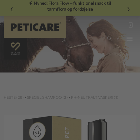
Nyhed:
Flora Flow – funktionel snack til
‹
›
tarmflora og fordøjelse
HESTE (29)
/
SPECIEL SHAMPOO (2)
/
PH-NEUTRALT VASKERI (1)