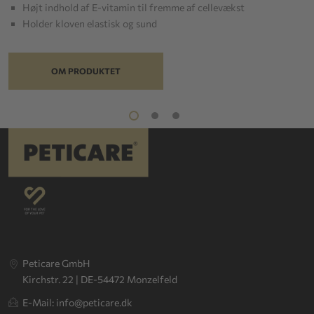
Højt indhold af E-vitamin til fremme af cellevækst
Holder kloven elastisk og sund
OM PRODUKTET
Peticare GmbH
Kirchstr. 22 | DE-54472 Monzelfeld
E-Mail: info@peticare.dk