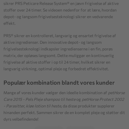
sikrer PRS Peticare Release System® en jævn frigivelse af aktive
stoffer over 24 timer. Se videoen nedenfor for at lære, hvordan
depot- og langsom frigivelsesteknologi sikrer en vedvarende
effekt.
PRS® sikrer en kontrolleret, langvarig og ensartet frigivelse af
aktive ingredienser. Den innovative depot- og langsom
frigivelsesteknologi indkapsler ingredienserne i en fin, porøs
matrix, der opløses langsomt. Dette muliggør en kontinuerlig
frigivelse af aktive stoffer i op til 24 timer, hvilket sikrer en
langvarig virkning, optimal pleje og forbedret effektivitet.
Populær kombination blandt vores kunder
Mange af vores kunder vælger den ideelle kombination af
petHorse
Care 2015 - Pels Pleje shampoo til heste
og
petHorse Protect 2002
- Parasitter, kløe lotion til heste
, da disse produkter supplerer
hinanden perfekt. Sammen sikrer de en komplet pleje og støtter dit
dyrs velbefindende!