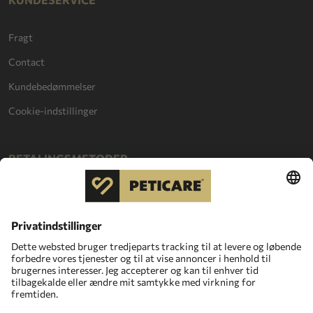
Fragt
Contact
Kundebedømmelser
Cookie-indstillinger
BETALINGSMETODER