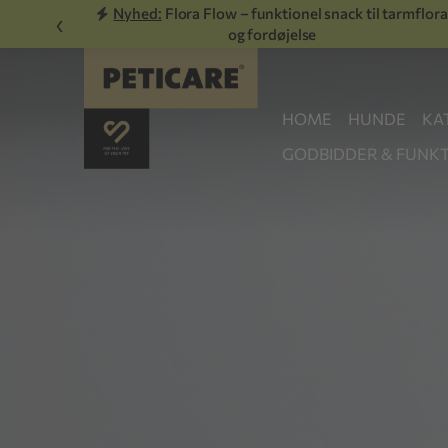
Nyhed:
Flora Flow – funktionel snack til tarmflora
‹
og fordøjelse
HOME
HUNDE
KA
GODBIDDER & FUNKT