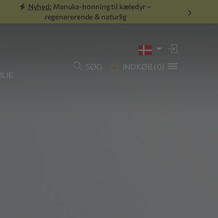
Nyhed:
Manuka-honning til kæledyr –
›
regenererende & naturlig
SØG
INDKØB
(0)
LIE