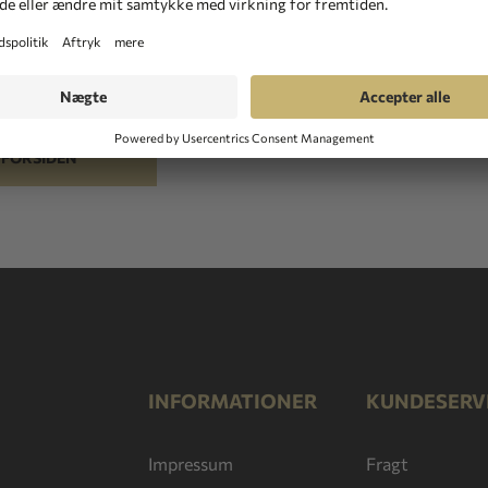
 frem til at høre fra dig. Send os venligst en besked
L FORSIDEN
INFORMATIONER
KUNDESERV
Impressum
Fragt