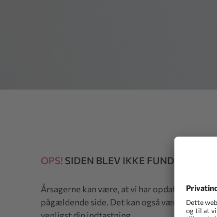
OPS!
SIDEN BLEV IKKE FUNDET
Årsagerne kan være, at vi har opdateret vores 
pågældende side. Det kan også være, at du har 
venligst din indtastning.