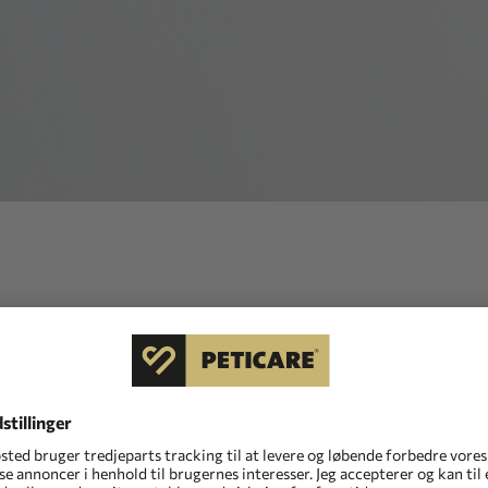
indhold eller arkiveret, flyttet eller omdøbt den
fået adgang til en forkert eller forældet URL - tjek