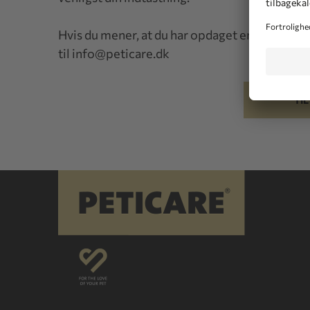
Hvis du mener, at du har opdaget en fejl, ser vi
til
info@peticare.dk
TI