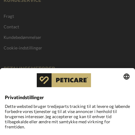
Fragt
Contact
Kundebedømmelser
Cookie-indstillinger
BETALINGSMETODER