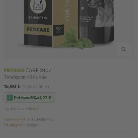
PETDOG
CARE 2807
Tandspray til hunde
15,90 €
(31,80 €/100ml)
Petisave
8%
=
1,27 €
inkl. moms plus
Fragt
Leveringstid :
2-3 arbejdsdage
Til rådighed :
på lager