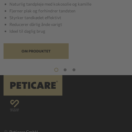
Naturlig tandpleje med kokosolie og kamille
Fjerner plak og forhindrer tandsten
Styrker tandkødet effektivt
Reducerer dårlig ånde varigt
Ideel til daglig brug
OM PRODUKTET
Peticare GmbH