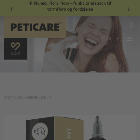
Nyhed:
Flora Flow – funktionel snack til
‹
›
tarmflora og fordøjelse
KATTE (23)
/
ØJENPLEJE (1)