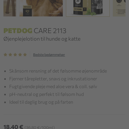
PETDOG
CARE 2113
Øjenplejelotion til hunde og katte
Bedste bedømmelser
Skånsom rensning af det følsomme øjenområde
Fjerner tårepletter, snavs og inkrustationer
Fugtgivende pleje med aloe vera & coll. sølv
pH-neutral og perfekt til følsom hud
Ideel til daglig brug og på farten
18,40 €
(36,80 €/100ml)