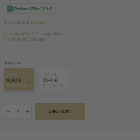
Petisave
7%
=
1,29 €
inkl. moms plus
Fragt
Leveringstid :
2-3 arbejdsdage
Til rådighed :
på lager
Størrelse*
50 ml
100 ml
18,40 €
31,40 €
36,80 €/100ml
31,40 €/100ml
+
LÆG I KURV