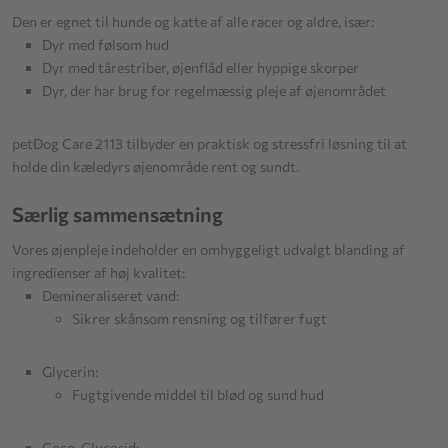
Den er egnet til hunde og katte af alle racer og aldre, især:
Dyr med følsom hud
Dyr med tårestriber, øjenflåd eller hyppige skorper
Dyr, der har brug for regelmæssig pleje af øjenområdet
petDog Care 2113 tilbyder en praktisk og stressfri løsning til at
holde din kæledyrs øjenområde rent og sundt.
Særlig sammensætning
Vores øjenpleje indeholder en omhyggeligt udvalgt blanding af
ingredienser af høj kvalitet:
Demineraliseret vand:
Sikrer skånsom rensning og tilfører fugt
Glycerin:
Fugtgivende middel til blød og sund hud
Coco-Glucosid: