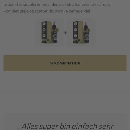
produkter supplerer hinanden perfekt. Sammen sikrer de en
komplet pleje og støtter dit dyrs velbefindende!
+
SE KOMBINATION
Alles super bin einfach sehr
„
Tous le