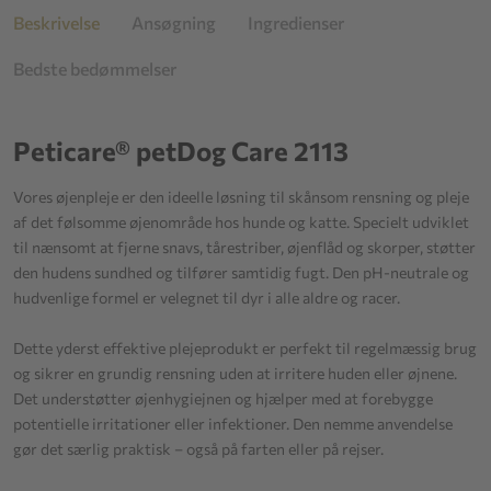
Beskrivelse
Ansøgning
Ingredienser
Bedste bedømmelser
Peticare® petDog Care 2113
Vores øjenpleje er den ideelle løsning til skånsom rensning og pleje
af det følsomme øjenområde hos hunde og katte. Specielt udviklet
til nænsomt at fjerne snavs, tårestriber, øjenflåd og skorper, støtter
den hudens sundhed og tilfører samtidig fugt. Den pH-neutrale og
hudvenlige formel er velegnet til dyr i alle aldre og racer.
Dette yderst effektive plejeprodukt er perfekt til regelmæssig brug
og sikrer en grundig rensning uden at irritere huden eller øjnene.
Det understøtter øjenhygiejnen og hjælper med at forebygge
potentielle irritationer eller infektioner. Den nemme anvendelse
gør det særlig praktisk – også på farten eller på rejser.