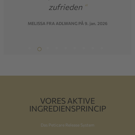
zufrieden
“
oreilles
MELISSA FRA ADLWANG PÅ 9. jan. 2026
STÉPHAN
VORES AKTIVE
INGREDIENSPRINCIP
Das Peticare Release System