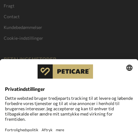
Fragt
Contact
Kundebedømmelser
Cookie-indstillinger
BETALINGSMETODER