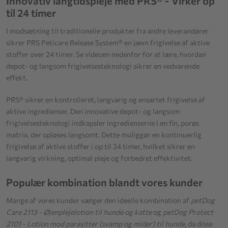
Innovativ langtidspleje med PRS® - Virker op
til 24 timer
I modsætning til traditionelle produkter fra andre leverandører
sikrer PRS Peticare Release System® en jævn frigivelse af aktive
stoffer over 24 timer. Se videoen nedenfor for at lære, hvordan
depot- og langsom frigivelsesteknologi sikrer en vedvarende
effekt.
PRS® sikrer en kontrolleret, langvarig og ensartet frigivelse af
aktive ingredienser. Den innovative depot- og langsom
frigivelsesteknologi indkapsler ingredienserne i en fin, porøs
matrix, der opløses langsomt. Dette muliggør en kontinuerlig
frigivelse af aktive stoffer i op til 24 timer, hvilket sikrer en
langvarig virkning, optimal pleje og forbedret effektivitet.
Populær kombination blandt vores kunder
Mange af vores kunder vælger den ideelle kombination af
petDog
Care 2113 - Øjenplejelotion til hunde og katte
og
petDog Protect
2101 - Lotion mod parasitter (svamp og mider) til hunde
, da disse