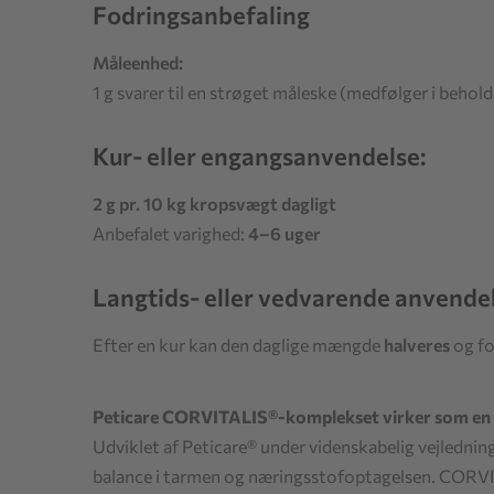
Fodringsanbefaling
Måleenhed:
1 g svarer til en strøget måleske (medfølger i behold
Kur- eller engangsanvendelse:
2 g pr. 10 kg kropsvægt dagligt
Anbefalet varighed:
4–6 uger
Langtids- eller vedvarende anvendel
Efter en kur kan den daglige mængde
halveres
og fo
Peticare CORVITALIS®-komplekset virker som en
Udviklet af Peticare® under videnskabelig vejlednin
balance i tarmen og næringsstofoptagelsen. CORVI