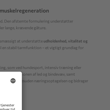
g muskelregeneration
åned. Den afstemte formulering understøtter
ler lange, krævende gåture.
gsmæssigt at understøtte
udholdenhed, vitalitet og
 en stabil tarmfunktion – et vigtigt grundlag for
ing, som ved hundesport, intensiv træning eller
tøtter funktionen af led og bindevæv, samt
optimerer desuden næringsoptagelsen og bidrager