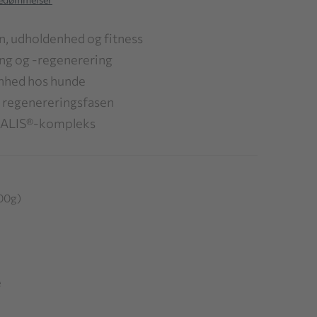
n, udholdenhed og fitness
ng og -regenerering
nhed hos hunde
 regenereringsfasen
TALIS®-kompleks
00g)
e