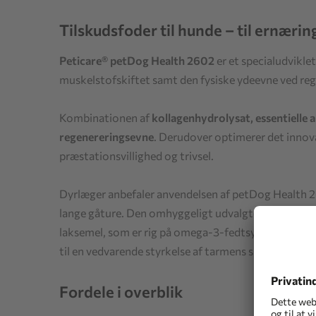
Tilskudsfoder til hunde – til ernær
Peticare® petDog Health 2602
er et specialudvikle
muskelstofskiftet samt den fysiske ydeevne ved rege
Kombinationen af
kollagenhydrolysat, essentielle 
regenereringsevne
. Derudover optimerer det innov
præstationsvillighed og trivsel.
Dyrlæger anbefaler anvendelsen af petDog Health 26
lange gåture. Den omhyggeligt udvalgte sammensætn
laksemel, som er rig på omega-3-fedtsyrer og kan f
til en vedvarende styrkelse af tarmens sundhed.
Fordele i overblik