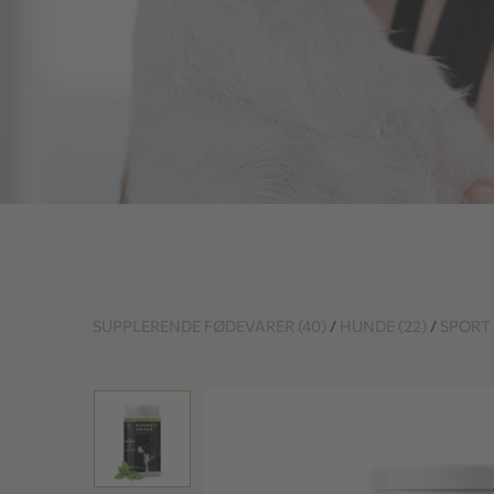
SUPPLERENDE FØDEVARER (40)
/
HUNDE (22)
/
SPORT 