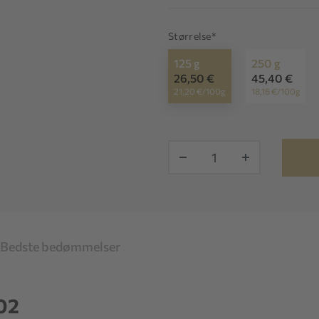
Størrelse*
125 g
250 g
26,50 €
45,40 €
21,20 €/100g
18,16 €/100g
-
+
Bedste bedømmelser
02