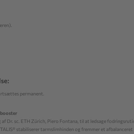
eren).
se:
rtsættes permanent.
 booster
g af Dr. sc. ETH Zürich, Piero Fontana, til at ledsage fodringsr
TALIS® stabiliserer tarmslimhinden og fremmer et afbalanceret