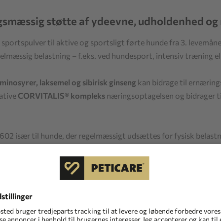
ingsmæssig støtte af ydeevne, udholdenhed o
t sportspulver til aktive og sportsligt førte hunde fra 3. levem
lmæssig belastning – f.eks. ved hundesport, intensiv træning el
aminosyrer, laksemel og sibirisk ginseng
kan bidrage til ernærin
ative
CORVITALIS® kompleks
næringsoptagelsen og bidrager til
02 især til hunde, der regelmæssigt udsættes for fysisk belastn
ing indeholder kvalitetsingredienser som kollagen, der unders
remme sund hud og en velplejet pels.
CORVITALIS® komplekset