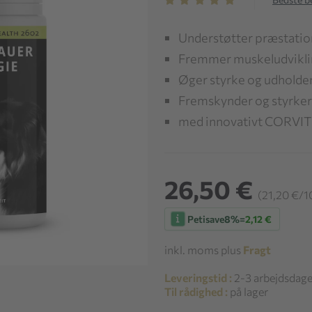
Understøtter præstatio
Fremmer muskeludvikli
Øger styrke og udholde
Fremskynder og styrker
med innovativt CORVI
26,50 €
(21,20 €/1
Petisave
8%
=
2,12 €
inkl. moms plus
Fragt
Leveringstid :
2-3 arbejdsdag
Til rådighed :
på lager