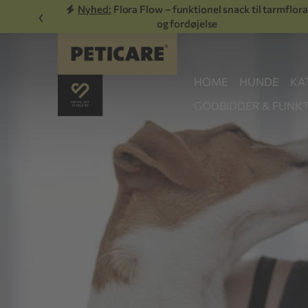
Nyhed:
Flora Flow – funktionel snack til tarmflora
‹
og fordøjelse
HOME
HUNDE
KA
GODBIDDER & FUNKT