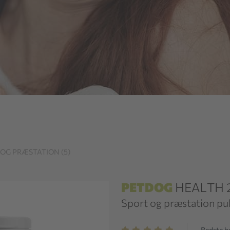
OG PRÆSTATION (5)
PETDOG
HEALTH 
Sport og præstation pul
Bedste 