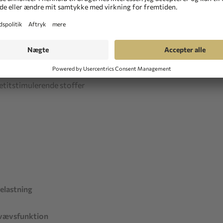
nhed
ttelse
pels
petitstimulerende stoffer
belastning
evævsfunktion