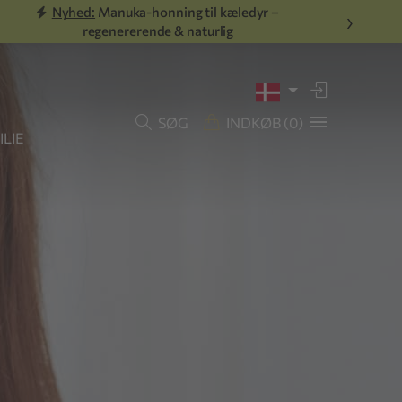
Nyhed:
Manuka-honning til kæledyr –
›
regenererende & naturlig
SØG
INDKØB
(0)
LIE