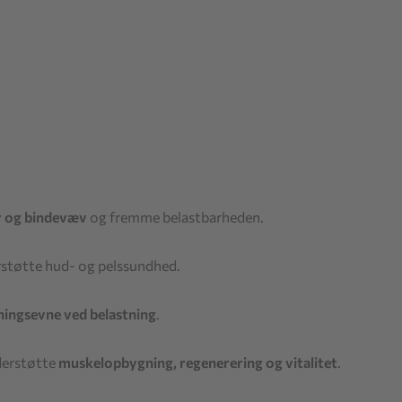
er og bindevæv
og fremme belastbarheden.
rstøtte hud- og pelssundhed.
ningsevne ved belastning
.
derstøtte
muskelopbygning, regenerering og vitalitet
.