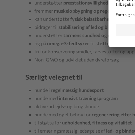
understøtter
præstationsvillighed og udholde
fremmer
muskelopbygning og regenerering
kan understøtte
fysisk belastbarhed
bidrager til
stabilisering af led og bindevæv
understøtter
tarmens sundhed og næringsudny
rig på
omega-3-fedtsyrer
til støtte for hud og 
fri for konserveringsmidler, farvestoffer og ap
Non-GMO og udviklet uden dyreforsøg
Særligt velegnet til
hunde i
regelmæssig hundesport
hunde med
intensivt træningsprogram
aktive arbejds- og brugshunde
hunde med øget behov for
regenerering efter 
til støtte for
udholdenhed, fitness og vitalitet
til ernæringsmæssig ledsagelse af
led- og bind