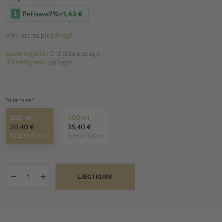
Petisave
7%
=
1,43 €
inkl. moms plus
Fragt
Leveringstid :
2-3 arbejdsdage
Til rådighed :
på lager
Størrelse*
200 ml
400 ml
20,40 €
35,40 €
10,20 €/100ml
8,85 €/100ml
+
LÆG I KURV