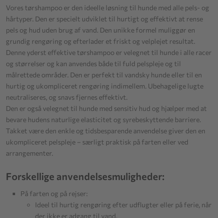
Vores tørshampoo er den ideelle løsning til hunde med alle pels- og
hårtyper. Den er specielt udviklet til hurtigt og effektivt at rense
pels og hud uden brug af vand. Den unikke formel muliggør en
grundig rengøring og efterlader et friskt og velplejet resultat.
Denne yderst effektive tørshampoo er velegnet til hunde i alle racer
og størrelser og kan anvendes både til fuld pelspleje og til
målrettede områder. Den er perfekt til vandsky hunde eller til en
hurtig og ukompliceret rengøring indimellem. Ubehagelige lugte
neutraliseres, og snavs fjernes effektivt.
Den er også velegnet til hunde med sensitiv hud og hjælper med at
bevare hudens naturlige elasticitet og syrebeskyttende barriere.
Takket være den enkle og tidsbesparende anvendelse giver den en
ukompliceret pelspleje – særligt praktisk på farten eller ved
arrangementer.
Forskellige anvendelsesmuligheder:
På farten og på rejser:
Ideel til hurtig rengøring efter udflugter eller på ferie, når
der ikke er adgang til vand.