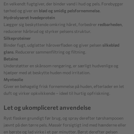
En velkendt fugtgiver, der binder vand i hud og pels. Forebygger
tørhed og giver en
blød og smidig pelsfornemmelse
.
Hydrolyseret hvedeprotein
Lægger sig beskyttende omkring håret, forbedrer
redbarheden
,
reducerer hårbrud og styrker pelsens struktur.
Silkeproteiner
Binder fugt, udglatter håroverfladen og giver pelsen
silkeblød
glans
. Reducerer sammenfiltring og filtning.
Betaine
Understøtter en skånsom rengøring, er særligt hudvenlige og
hjælper med at beskytte huden mod irritation.
Mynteolie
Giver en behagelig frisk fornemmelse på huden, efterlader en let
duft og virker opkvikkende – ideel til hurtig opfriskning.
Let og ukompliceret anvendelse
Ryst flasken grundigt før brug, og spray derefter tørshampooen
jævnt på den tørre pels. Massér forsigtigt ind med hænderne eller
en børste og lad virke i et par minutter. Børst derefter pelsen