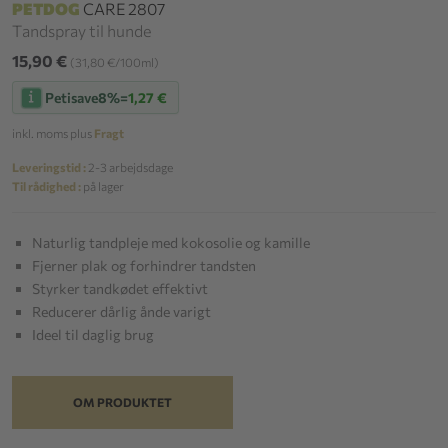
PETDOG
CARE 2807
Tandspray til hunde
15,90 €
(31,80 €/100ml)
Petisave
8%
=
1,27 €
inkl. moms plus
Fragt
Leveringstid :
2-3 arbejdsdage
Til rådighed :
på lager
Naturlig tandpleje med kokosolie og kamille
Fjerner plak og forhindrer tandsten
Styrker tandkødet effektivt
Reducerer dårlig ånde varigt
Ideel til daglig brug
OM PRODUKTET