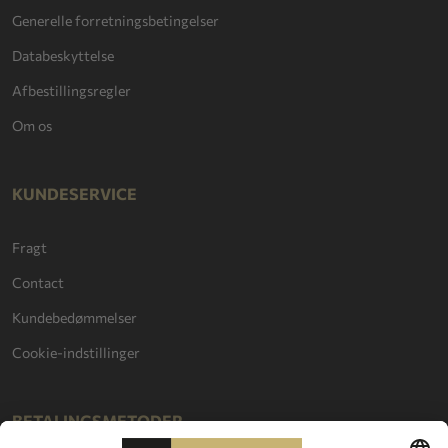
Generelle forretningsbetingelser
Databeskyttelse
Afbestillingsregler
Om os
KUNDESERVICE
Fragt
Contact
Kundebedømmelser
Cookie-indstillinger
BETALINGSMETODER