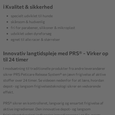
ℹ️ Kvalitet & sikkerhed
specielt udviklet til hunde
skånsom & hudvenlig
fri for parabener, silikoner & mikroplast
udviklet uden dyreforsøg
egnet til alle racer & størrelser
Innovativ langtidspleje med PRS® - Virker op
til 24 timer
I modsætning til traditionelle produkter fra andre leverandører
sikrer PRS Peticare Release System® en jævn frigivelse af aktive
stoffer over 24 timer. Se videoen nedenfor for at lære, hvordan
depot- og langsom frigivelsesteknologi sikrer en vedvarende
effekt.
PRS® sikrer en kontrolleret, langvarig og ensartet frigivelse af
aktive ingredienser. Den innovative depot- og langsom
frigivelsesteknologi indkapsler ingredienserne i en fin, porøs