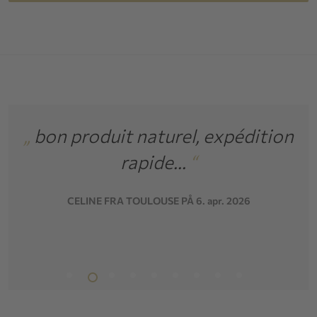
it
„
bon produit naturel, expédition
rapide...
“
M
CELINE FRA TOULOUSE PÅ 6. apr. 2026
n.