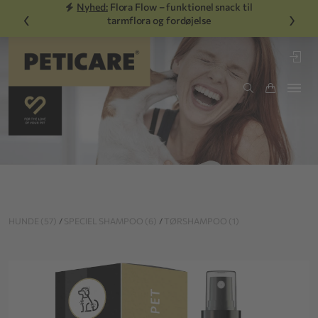
Nyhed:
Flora Flow – funktionel snack til
‹
›
tarmflora og fordøjelse
HUNDE (57)
/
SPECIEL SHAMPOO (6)
/
TØRSHAMPOO (1)