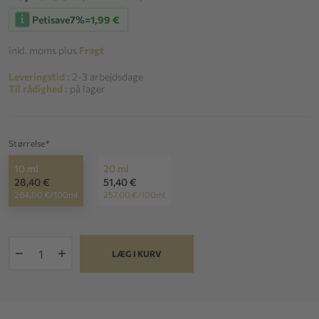
Petisave
7%
=
1,99 €
inkl. moms plus
Fragt
Leveringstid :
2-3 arbejdsdage
Til rådighed :
på lager
Størrelse*
10 ml
20 ml
28,40 €
51,40 €
284,00 €/100ml
257,00 €/100ml
+
LÆG I KURV