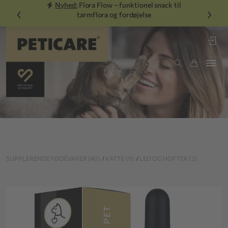
Nyhed:
Flora Flow – funktionel snack til
‹
›
tarmflora og fordøjelse
SUPPLERENDE FØDEVARER (40)
/
KATTE (9)
/
LED OG HOFTER (2)