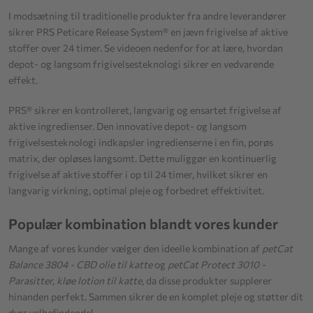
I modsætning til traditionelle produkter fra andre leverandører
sikrer PRS Peticare Release System® en jævn frigivelse af aktive
stoffer over 24 timer. Se videoen nedenfor for at lære, hvordan
depot- og langsom frigivelsesteknologi sikrer en vedvarende
effekt.
PRS® sikrer en kontrolleret, langvarig og ensartet frigivelse af
aktive ingredienser. Den innovative depot- og langsom
frigivelsesteknologi indkapsler ingredienserne i en fin, porøs
matrix, der opløses langsomt. Dette muliggør en kontinuerlig
frigivelse af aktive stoffer i op til 24 timer, hvilket sikrer en
langvarig virkning, optimal pleje og forbedret effektivitet.
Populær kombination blandt vores kunder
Mange af vores kunder vælger den ideelle kombination af
petCat
Balance 3804 - CBD olie til katte
og
petCat Protect 3010 -
Parasitter, kløe lotion til katte
, da disse produkter supplerer
hinanden perfekt. Sammen sikrer de en komplet pleje og støtter dit
dyrs velbefindende!