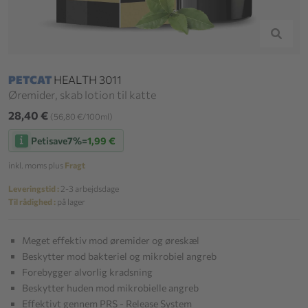
PETCAT
HEALTH 3011
Øremider, skab lotion til katte
28,40 €
(56,80 €/100ml)
Petisave
7%
=
1,99 €
inkl. moms plus
Fragt
Leveringstid :
2-3 arbejdsdage
Til rådighed :
på lager
Meget effektiv mod øremider og øreskæl
Beskytter mod bakteriel og mikrobiel angreb
Forebygger alvorlig kradsning
Beskytter huden mod mikrobielle angreb
Effektivt gennem PRS - Release System