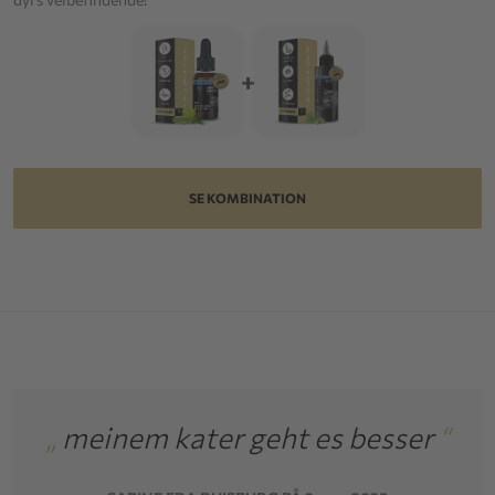
+
SE KOMBINATION
„
meinem kater geht es besser
“