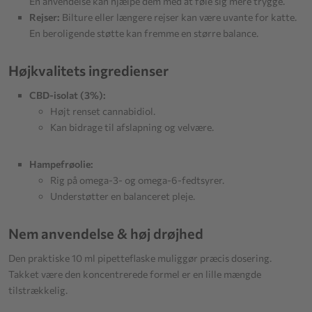
En anvendelse kan hjælpe dem med at føle sig mere trygge.
Rejser:
Bilture eller længere rejser kan være uvante for katte.
En beroligende støtte kan fremme en større balance.
Højkvalitets ingredienser
CBD-isolat (3%):
Højt renset cannabidiol.
Kan bidrage til afslapning og velvære.
Hampefrøolie:
Rig på omega-3- og omega-6-fedtsyrer.
Understøtter en balanceret pleje.
Nem anvendelse & høj drøjhed
Den praktiske 10 ml pipetteflaske muliggør præcis dosering.
Takket være den koncentrerede formel er en lille mængde
tilstrækkelig.