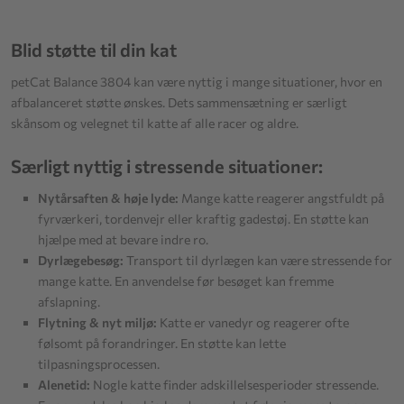
Blid støtte til din kat
petCat Balance 3804 kan være nyttig i mange situationer, hvor en
afbalanceret støtte ønskes. Dets sammensætning er særligt
skånsom og velegnet til katte af alle racer og aldre.
Særligt nyttig i stressende situationer:
Nytårsaften & høje lyde:
Mange katte reagerer angstfuldt på
fyrværkeri, tordenvejr eller kraftig gadestøj. En støtte kan
hjælpe med at bevare indre ro.
Dyrlægebesøg:
Transport til dyrlægen kan være stressende for
mange katte. En anvendelse før besøget kan fremme
afslapning.
Flytning & nyt miljø:
Katte er vanedyr og reagerer ofte
følsomt på forandringer. En støtte kan lette
tilpasningsprocessen.
Alenetid:
Nogle katte finder adskillelsesperioder stressende.