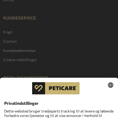
KUNDESERVICE
Fragt
Contact
Kundebedømmelser
Cookie-indstillinger
BETALINGSMETODER