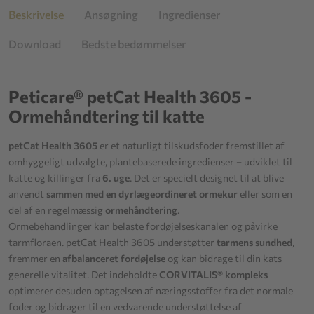
Beskrivelse
Ansøgning
Ingredienser
Download
Bedste bedømmelser
Peticare® petCat Health 3605 -
Ormehåndtering til katte
petCat Health 3605
er et naturligt tilskudsfoder fremstillet af
omhyggeligt udvalgte, plantebaserede ingredienser – udviklet til
katte og killinger fra
6. uge
. Det er specielt designet til at blive
anvendt
sammen med en dyrlægeordineret ormekur
eller som en
del af en regelmæssig
ormehåndtering
.
Ormebehandlinger kan belaste fordøjelseskanalen og påvirke
tarmfloraen. petCat Health 3605 understøtter
tarmens sundhed
,
fremmer en
afbalanceret fordøjelse
og kan bidrage til din kats
generelle vitalitet. Det indeholdte
CORVITALIS® kompleks
optimerer desuden optagelsen af næringsstoffer fra det normale
foder og bidrager til en vedvarende understøttelse af