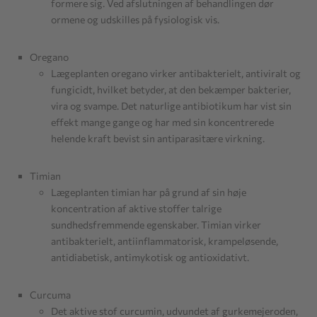
formere sig. Ved afslutningen af behandlingen dør
ormene og udskilles på fysiologisk vis.
Oregano
Lægeplanten oregano virker antibakterielt, antiviralt og
fungicidt, hvilket betyder, at den bekæmper bakterier,
vira og svampe. Det naturlige antibiotikum har vist sin
effekt mange gange og har med sin koncentrerede
helende kraft bevist sin antiparasitære virkning.
Timian
Lægeplanten timian har på grund af sin høje
koncentration af aktive stoffer talrige
sundhedsfremmende egenskaber. Timian virker
antibakterielt, antiinflammatorisk, krampeløsende,
antidiabetisk, antimykotisk og antioxidativt.
Curcuma
Det aktive stof curcumin, udvundet af gurkemejeroden,