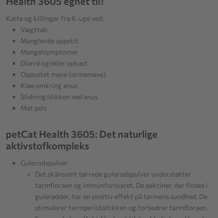
Health 3605 egnet til?
Katte og killinger fra 6. uge ved:
Vægttab
Manglende appetit
Mangelsymptomer
Diarré og/eller opkast
Oppustet mave (ormemave)
Kløe omkring anus
Slidning/slikken ved anus
Mat pels
petCat Health 3605: Det naturlige
aktivstofkompleks
Gulerodspulver
Det skånsomt tørrede gulerodspulver understøtter
tarmfloraen og immunforsvaret. De pektiner, der findes i
gulerødder, har en positiv effekt på tarmens sundhed. De
stimulerer tarmperistaltikken og forbedrer tarmfloraen.