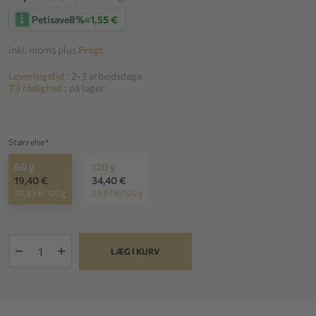
Petisave
8%
=
1,55 €
inkl. moms plus
Fragt
Leveringstid :
2-3 arbejdsdage
Til rådighed :
på lager
Størrelse*
60 g
120 g
19,40 €
34,40 €
32,33 €/100g
28,67 €/100g
+
LÆG I KURV