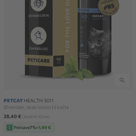
PETCAT
HEALTH 3011
Øremider, skab lotion til katte
28,40 €
(56,80 €/100ml)
Petisave
7%
=
1,99 €