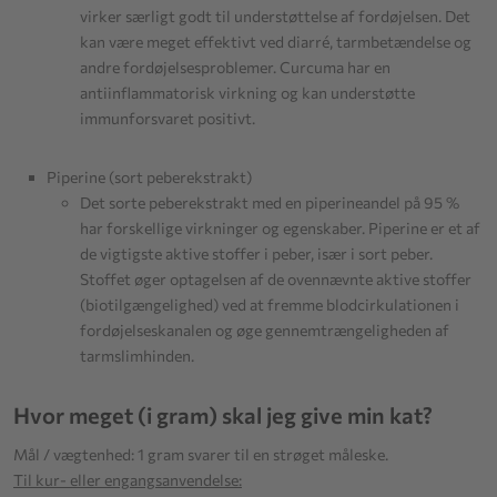
virker særligt godt til understøttelse af fordøjelsen. Det
kan være meget effektivt ved diarré, tarmbetændelse og
andre fordøjelsesproblemer. Curcuma har en
antiinflammatorisk virkning og kan understøtte
immunforsvaret positivt.
Piperine (sort peberekstrakt)
Det sorte peberekstrakt med en piperineandel på 95 %
har forskellige virkninger og egenskaber. Piperine er et af
de vigtigste aktive stoffer i peber, især i sort peber.
Stoffet øger optagelsen af de ovennævnte aktive stoffer
(biotilgængelighed) ved at fremme blodcirkulationen i
fordøjelseskanalen og øge gennemtrængeligheden af
tarmslimhinden.
Hvor meget (i gram) skal jeg give min kat?
Mål / vægtenhed: 1 gram svarer til en strøget måleske.
Til kur- eller engangsanvendelse: