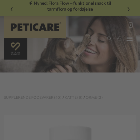
Nyhed:
Flora Flow – funktionel snack til
‹
›
tarmflora og fordøjelse
SUPPLERENDE FØDEVARER (40)
/
KATTE (9)
/
ORME (2)