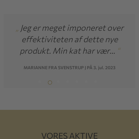
ne
„
Jeg er meget imponeret over
t
effektiviteten af dette nye
produkt. Min kat har vær...
“
MARIANNE FRA SVENSTRUP J PÅ 3. jul. 2023
J
VORES AKTIVE