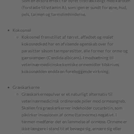
Som en ekstra effekt får dyret tilstrækkeligt med karoten
(forstadie til vitamin A), som igen er sundt for øjne, hud,
pels, tarmen og tarmslimhinderne.
Kokosmel
Kokosmel fremstillet af tørret, affedtet og malet
kokosnødkød har en afvisende egenskab over for
parasitter såsom tarmparasitter, alle former for orme og
gærsvampen (Candida albicans). I modsætning til
veterinærmedicinske kemiske ormemidler tilskrives
kokosnødden endda en forebyggende virkning.
Græskarkerne
Græskarkernepulver er et naturligt alternativ til
veterinærmedicinsk ordinerede piller mod ormeangreb.
Skallen fra græskarkerner indeholder cucurbitin, som
påvirker invasionen af orme (tarmorme) negativt. I
tarmen medfører det en lammelse af ormene. Ormene er
ikke længere i stand til at bevæge sig, ernære sig eller