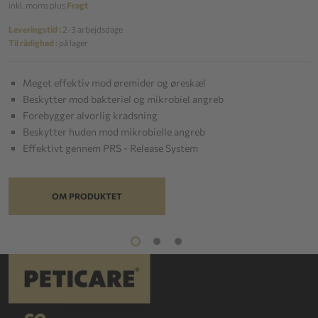
inkl. moms plus
Fragt
Leveringstid :
2-3 arbejdsdage
Til rådighed :
på lager
Meget effektiv mod øremider og øreskæl
Beskytter mod bakteriel og mikrobiel angreb
Forebygger alvorlig kradsning
Beskytter huden mod mikrobielle angreb
Effektivt gennem PRS - Release System
OM PRODUKTET