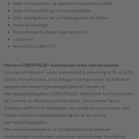
Uden antioxidanter og appetitstimulerende stoffer
Uden farvestoffer og fortykningsmidler
Uden emulgatorer og surhedsregulerende midler
Ingen bivirkninger
Hypoallergen (udløser ingen allergier)
Laktosefri
Non-GMO (GMO-fri)
Peticare CORVITALIS®-komplekset virker som en booster
Udviklet af Peticare® under videnskabelig vejledning af Dr. sc. ETH
Zürich, Piero Fontana, til at ledsage fodringsrutiner og målrettet
supplere den ernæringsmæssige balance i tarmen og
næringsstofoptagelsen. CORVITALIS® stabiliserer tarmslimhinden
og fremmer et afbalanceret mikrobiom. Der kommer færre
skadelige stoffer ind i blodbanen, den sunde tarm garanterer den
højest mulige biotilgængelighed og sikrer en optimal
næringsstofoptagelse.
Den unikke kombination af to højkvalitetsingredienser
understøtter tarmfloraen, optimerer mikrobiomet, forstærker