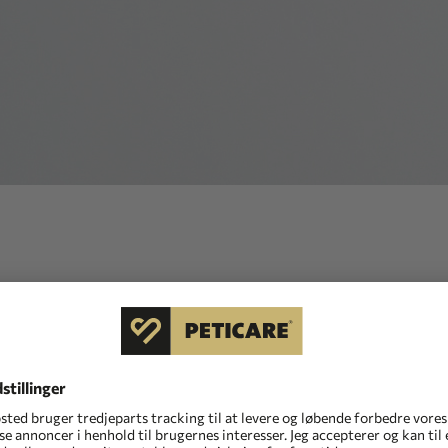
indhold eller arkiveret, flyttet eller omdøbt den
fået adgang til en forkert eller forældet URL - tjek