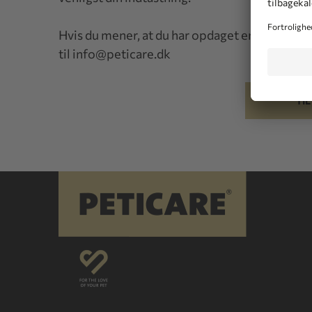
Hvis du mener, at du har opdaget en fejl, ser vi
til
info@peticare.dk
TI