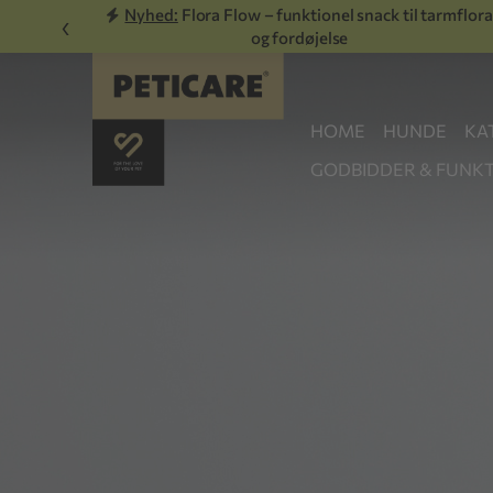
Nyhed:
Flora Flow – funktionel snack til tarmflora
‹
og fordøjelse
HOME
HUNDE
KA
GODBIDDER & FUNKT