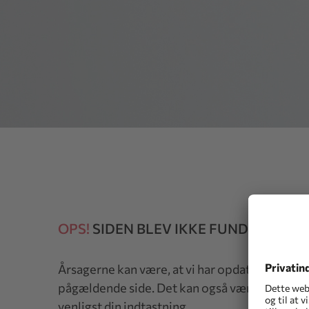
OPS!
SIDEN BLEV IKKE FUNDET
Årsagerne kan være, at vi har opdateret vores 
pågældende side. Det kan også være, at du har 
venligst din indtastning.