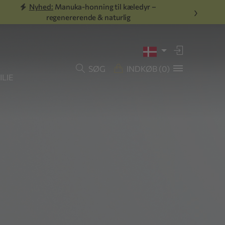
Nyhed:
Manuka-honning til kæledyr –
›
regenererende & naturlig
SØG
INDKØB
(0)
LIE