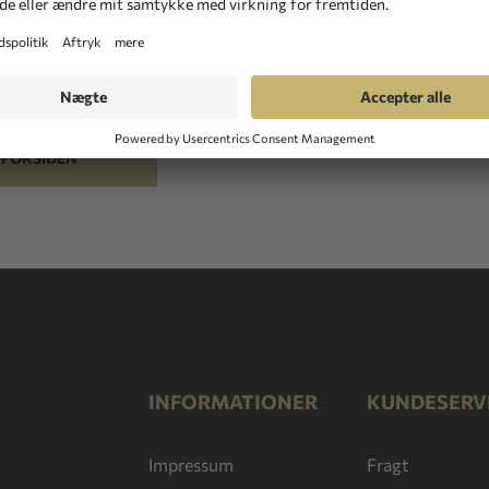
 frem til at høre fra dig. Send os venligst en besked
L FORSIDEN
INFORMATIONER
KUNDESERV
Impressum
Fragt