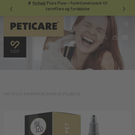
Nyhed:
Flora Flow – funktionel snack til
‹
›
tarmflora og fordøjelse
KATTE (23)
/
HUDPROBLEMER (8)
/
KLØE (5)