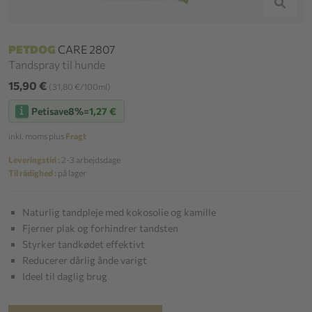
PETDOG
CARE 2807
Tandspray til hunde
15,90 €
(31,80 €/100ml)
Petisave
8%
=
1,27 €
inkl. moms plus
Fragt
Leveringstid :
2-3 arbejdsdage
Til rådighed :
på lager
Naturlig tandpleje med kokosolie og kamille
Fjerner plak og forhindrer tandsten
Styrker tandkødet effektivt
Reducerer dårlig ånde varigt
Ideel til daglig brug