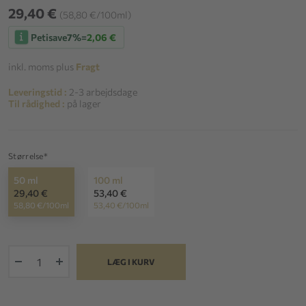
29,40 €
(58,80 €/100ml)
Petisave
7%
=
2,06 €
inkl. moms plus
Fragt
Leveringstid :
2-3 arbejdsdage
Til rådighed :
på lager
Størrelse*
50 ml
100 ml
29,40 €
53,40 €
58,80 €/100ml
53,40 €/100ml
+
LÆG I KURV