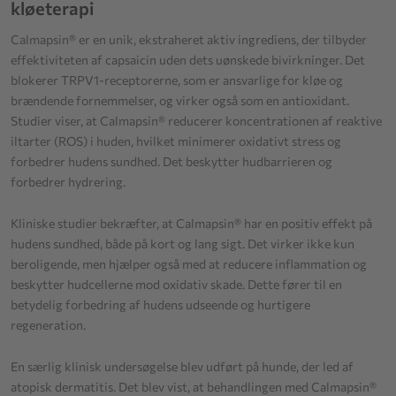
kløeterapi
Calmapsin® er en unik, ekstraheret aktiv ingrediens, der tilbyder
effektiviteten af capsaicin uden dets uønskede bivirkninger. Det
blokerer TRPV1-receptorerne, som er ansvarlige for kløe og
brændende fornemmelser, og virker også som en antioxidant.
Studier viser, at Calmapsin® reducerer koncentrationen af reaktive
iltarter (ROS) i huden, hvilket minimerer oxidativt stress og
forbedrer hudens sundhed. Det beskytter hudbarrieren og
forbedrer hydrering.
Kliniske studier bekræfter, at Calmapsin® har en positiv effekt på
hudens sundhed, både på kort og lang sigt. Det virker ikke kun
beroligende, men hjælper også med at reducere inflammation og
beskytter hudcellerne mod oxidativ skade. Dette fører til en
betydelig forbedring af hudens udseende og hurtigere
regeneration.
En særlig klinisk undersøgelse blev udført på hunde, der led af
atopisk dermatitis. Det blev vist, at behandlingen med Calmapsin®