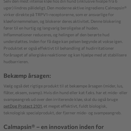
Selv den mest intense kløe hos din hund (inklusive hvalpe fra 6
uger) lindres pålideligt. Den moderne aktive ingrediens Calmapsin®
virker direkte på TRPV1-receptorerne, som er ansvarlige for
kløefornemmelsen, og blokerer deres aktivitet. Denne blokering
fører til en hurtig og langvarig beroligelse af huden.
Inflammationer reduceres, og helingen af den berørte hud
understøttes. Inden for få dage kan pelsen begynde at vokse igen.
Produktet er også effektivt til behandling af hudirritationer
forårsaget af allergiske reaktioner og kan hjælpe med at stabilisere
hudbarrieren.
Bekæmp årsagen:
Vælg også det rigtige produkt til at bekæmpe årsagen (mider, lus,
flåter, eksem, svamp). Hvis din hund eller kat f.eks. har et mide- eller
svampeangreb ud over den irriterende kløe, skal du også bruge
petDog Protect 2101
, et meget effektivt, fuldt biologisk,
teknologisk specialprodukt, der fjerner mide- og svampeangreb.
Calmapsin® – en innovation inden for