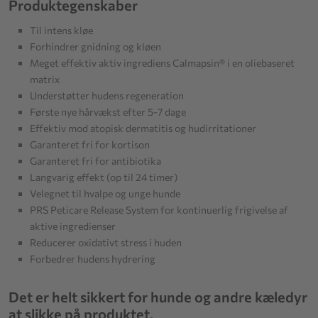
Produktegenskaber
Til intens kløe
Forhindrer gnidning og kløen
Meget effektiv aktiv ingrediens Calmapsin® i en oliebaseret
matrix
Understøtter hudens regeneration
Første nye hårvækst efter 5-7 dage
Effektiv mod atopisk dermatitis og hudirritationer
Garanteret fri for kortison
Garanteret fri for antibiotika
Langvarig effekt (op til 24 timer)
Velegnet til hvalpe og unge hunde
PRS Peticare Release System for kontinuerlig frigivelse af
aktive ingredienser
Reducerer oxidativt stress i huden
Forbedrer hudens hydrering
Det er helt sikkert for hunde og andre kæledyr
at slikke på produktet.