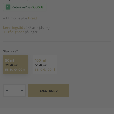
Petisave
7%
=
2,06 €
inkl. moms plus
Fragt
Leveringstid :
2-3 arbejdsdage
Til rådighed :
på lager
Størrelse*
50 ml
100 ml
29,40 €
51,40 €
58,80 €/100ml
51,40 €/100ml
+
LÆG I KURV