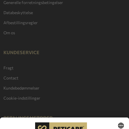
Generelle forretningsbetingelser
Databeskyttelse
Afbestillingsregler
Om os
KUNDESERVICE
Fragt
Contact
Kundebedømmelser
Cookie-indstillinger
BETALINGSMETODER