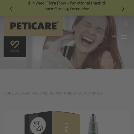
Nyhed:
Flora Flow – funktionel snack til
‹
›
tarmflora og fordøjelse
HUNDE (57)
/
PARASITMIDDEL (10)
/
MIDER OG SVAMP (6)