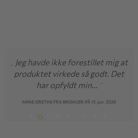
„
Jeg havde ikke forestillet mig at
„
Hv
e
produktet virkede så godt. Det
til
har opfyldt min...
“
ANNE GRETHE FRA BROAGER PÅ 17. jun. 2026