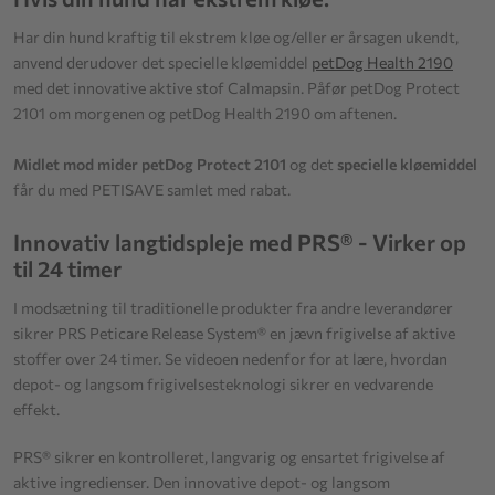
Har din hund kraftig til ekstrem kløe og/eller er årsagen ukendt,
anvend derudover det specielle kløemiddel
petDog Health 2190
med det innovative aktive stof Calmapsin. Påfør petDog Protect
2101 om morgenen og petDog Health 2190 om aftenen.
Midlet mod mider petDog Protect 2101
og det
specielle kløemiddel
får du med PETISAVE samlet med rabat.
Innovativ langtidspleje med PRS® - Virker op
til 24 timer
I modsætning til traditionelle produkter fra andre leverandører
sikrer PRS Peticare Release System® en jævn frigivelse af aktive
stoffer over 24 timer. Se videoen nedenfor for at lære, hvordan
depot- og langsom frigivelsesteknologi sikrer en vedvarende
effekt.
PRS® sikrer en kontrolleret, langvarig og ensartet frigivelse af
aktive ingredienser. Den innovative depot- og langsom