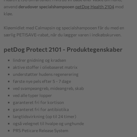
anvend
derudover specialshampooen
petDog Health 2104
mod
kløe.
Kløemidlet med Calmapsin og specialshampooen får du med en
særlig PETISAVE-rabat, når du lægger varen i indkøbskurven.
petDog Protect 2101 - Produktegenskaber
lindrer gnidning og kradsen
aktive stoffer i oliebaseret matrix
understøtter hudens regenerering
første nye pels efter 5 - 7 dage
ved svampeangreb, mideangreb, skab
ved alle typer lopper
garanteret fri for kortison
garanteret fri for antibiotika
langtidsvirkning (op til 24 timer)
også velegnet til hvalpe og unghunde
PRS Peticare Release System