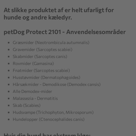
At slikke produktet af er helt ufarligt for
hunde og andre kæledyr.
petDog Protect 2101 - Anvendelsesområder
Græsmider (Neotrombicula autumnalis)
Gravemider (Sarcoptes scabiei)
Skabmider (Sarcoptes canis)
Rovmider (Gamasina)
Fnatmider (Sarcoptes scabiei)
Husstøvmider (Dermatophagoides)
Hårsækmider - Demodikose (Demodex cansis)
Alle Demodex-mider
Malassezia - Dermatitis
Skab (Scabies)
Hudsvampe (Trichophyton, Mikrosporum)
Hundelopper (Ctenocephalides canis)
Hvis din hund har ekstrem kløe: