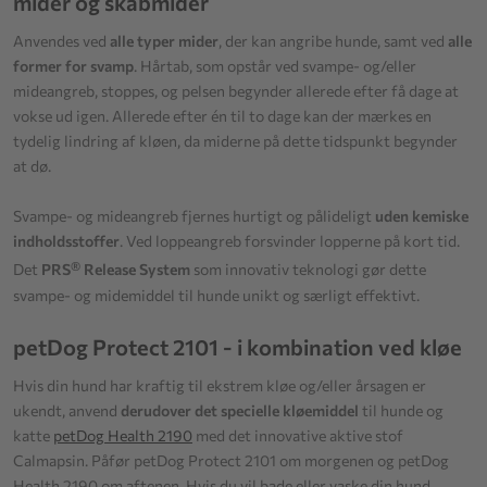
mider og skabmider
Anvendes ved
alle typer mider
, der kan angribe hunde, samt ved
alle
former for svamp
. Hårtab, som opstår ved svampe- og/eller
mideangreb, stoppes, og pelsen begynder allerede efter få dage at
vokse ud igen. Allerede efter én til to dage kan der mærkes en
tydelig lindring af kløen, da miderne på dette tidspunkt begynder
at dø.
Svampe- og mideangreb fjernes hurtigt og pålideligt
uden kemiske
indholdsstoffer
. Ved loppeangreb forsvinder lopperne på kort tid.
®
Det
PRS
Release System
som innovativ teknologi gør dette
svampe- og midemiddel til hunde unikt og særligt effektivt.
petDog Protect 2101 - i kombination ved kløe
Hvis din hund har kraftig til ekstrem kløe og/eller årsagen er
ukendt, anvend
derudover det specielle kløemiddel
til hunde og
katte
petDog Health 2190
med det innovative aktive stof
Calmapsin. Påfør petDog Protect 2101 om morgenen og petDog
Health 2190 om aftenen. Hvis du vil bade eller vaske din hund,