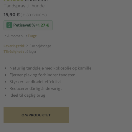
Tandspray til hunde
15,90 €
(31,80 €/100ml)
Petisave
8%
=
1,27 €
inkl. moms plus
Fragt
Leveringstid :
2-3 arbejdsdage
Til rådighed :
på lager
Naturlig tandpleje med kokosolie og kamille
Fjerner plak og forhindrer tandsten
Styrker tandkødet effektivt
Reducerer dårlig ånde varigt
Ideel til daglig brug
OM PRODUKTET