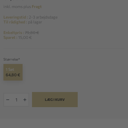
inkl. moms plus
Fragt
Leveringstid :
2-3 arbejdsdage
Til rådighed :
på lager
Enkeltpris :
79,80 €
Sparet :
15,00 €
Størrelse*
1 Set
64,80 €
+
LÆG I KURV