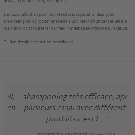
beskytter mod yderligere angreb.
Den specielle shampoo mod kløe forårsaget af mideangreb,
svampeangreb og lopper er specielt udviklet til hundens alkaliske
pH-værdi og stabiliserer dermed hundens beskyttende syrekappe.
Til den detaljerede
artikelbeskrivelse
.
l,
„
shampooing très efficace, après
„
ch
plusieurs essai avec différents
produits c'est l...
“
EDWIGE FRA ARVERT PÅ 20. okt. 2024