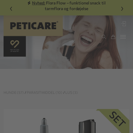
Nyhed:
Flora Flow – funktionel snack til
‹
›
tarmflora og fordøjelse
HUNDE (57)
/
PARASITMIDDEL (10)
/
LUS (3)