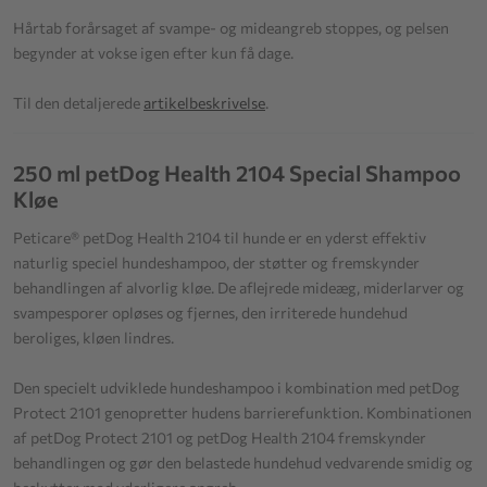
Hårtab forårsaget af svampe- og mideangreb stoppes, og pelsen
begynder at vokse igen efter kun få dage.
Til den detaljerede
artikelbeskrivelse
.
250 ml petDog Health 2104 Special Shampoo
Kløe
Peticare® petDog Health 2104 til hunde er en yderst effektiv
naturlig speciel hundeshampoo, der støtter og fremskynder
behandlingen af alvorlig kløe. De aflejrede mideæg, miderlarver og
svampesporer opløses og fjernes, den irriterede hundehud
beroliges, kløen lindres.
Den specielt udviklede hundeshampoo i kombination med petDog
Protect 2101 genopretter hudens barrierefunktion. Kombinationen
af petDog Protect 2101 og petDog Health 2104 fremskynder
behandlingen og gør den belastede hundehud vedvarende smidig og