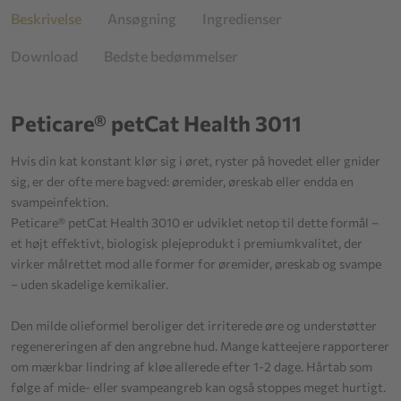
Beskrivelse
Ansøgning
Ingredienser
Download
Bedste bedømmelser
Peticare® petCat Health 3011
Hvis din kat konstant klør sig i øret, ryster på hovedet eller gnider
sig, er der ofte mere bagved: øremider, øreskab eller endda en
svampeinfektion.
Peticare® petCat Health 3010 er udviklet netop til dette formål –
et højt effektivt, biologisk plejeprodukt i premiumkvalitet, der
virker målrettet mod alle former for øremider, øreskab og svampe
– uden skadelige kemikalier.
Den milde olieformel beroliger det irriterede øre og understøtter
regenereringen af den angrebne hud. Mange katteejere rapporterer
om mærkbar lindring af kløe allerede efter 1-2 dage. Hårtab som
følge af mide- eller svampeangreb kan også stoppes meget hurtigt.