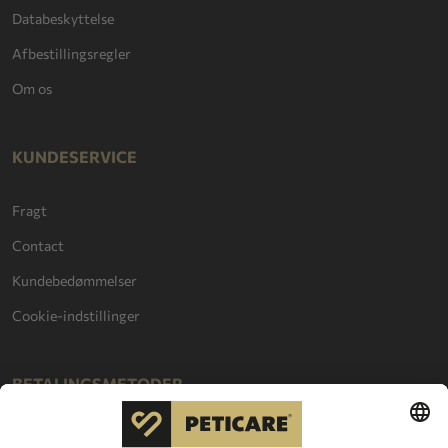
Databeskyttelse
Afbestillingsregler
Om os
KUNDESERVICE
Fragt
Contact
Kundebedømmelser
Cookie-indstillinger
BETALINGSMETODER