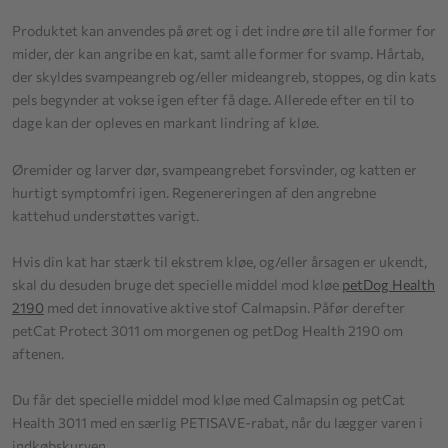
Produktet kan anvendes på øret og i det indre øre til alle former for
mider, der kan angribe en kat, samt alle former for svamp. Hårtab,
der skyldes svampeangreb og/eller mideangreb, stoppes, og din kats
pels begynder at vokse igen efter få dage. Allerede efter en til to
dage kan der opleves en markant lindring af kløe.
Øremider og larver dør, svampeangrebet forsvinder, og katten er
hurtigt symptomfri igen. Regenereringen af den angrebne
kattehud understøttes varigt.
Hvis din kat har stærk til ekstrem kløe, og/eller årsagen er ukendt,
skal du desuden bruge det specielle middel mod kløe
petDog Health
2190
med det innovative aktive stof Calmapsin. Påfør derefter
petCat Protect 3011 om morgenen og petDog Health 2190 om
aftenen.
Du får det specielle middel mod kløe med Calmapsin og petCat
Health 3011 med en særlig PETISAVE-rabat, når du lægger varen i
indkøbskurven.