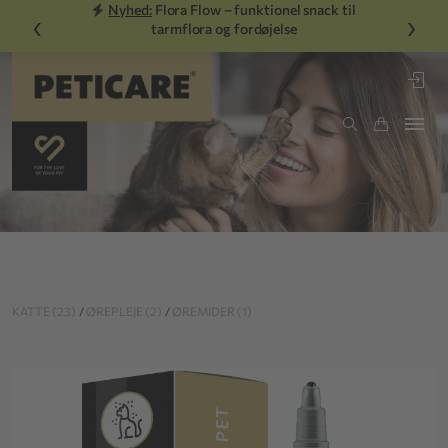
Nyhed:
Flora Flow – funktionel snack til
‹
›
tarmflora og fordøjelse
KATTE (23)
/
ØREPLEJE (2)
/
ØREMIDER (1)