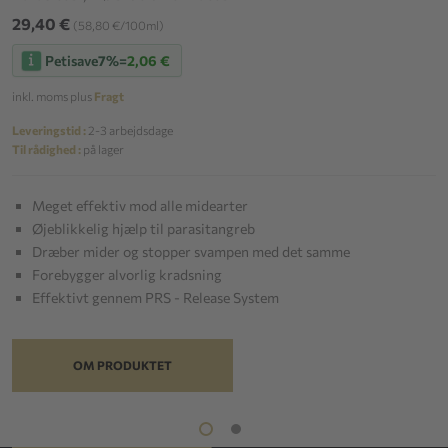
29,40 €
(58,80 €/100ml)
Petisave
7%
=
2,06 €
inkl. moms plus
Fragt
Leveringstid :
2-3 arbejdsdage
Til rådighed :
på lager
Meget effektiv mod alle midearter
Øjeblikkelig hjælp til parasitangreb
Dræber mider og stopper svampen med det samme
Forebygger alvorlig kradsning
Effektivt gennem PRS - Release System
OM PRODUKTET