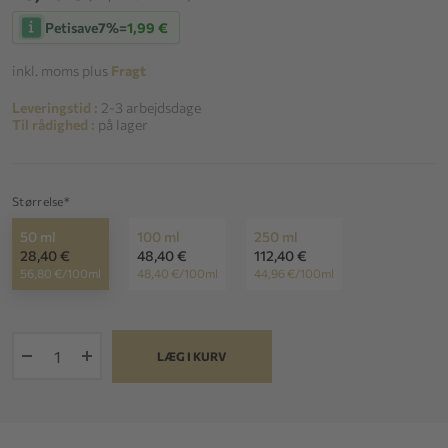
Petisave
7%
=
1,99 €
inkl. moms plus
Fragt
Leveringstid :
2-3 arbejdsdage
Til rådighed :
på lager
Størrelse*
50 ml
100 ml
250 ml
28,40 €
48,40 €
112,40 €
56,80 €/100ml
48,40 €/100ml
44,96 €/100ml
+
LÆG I KURV