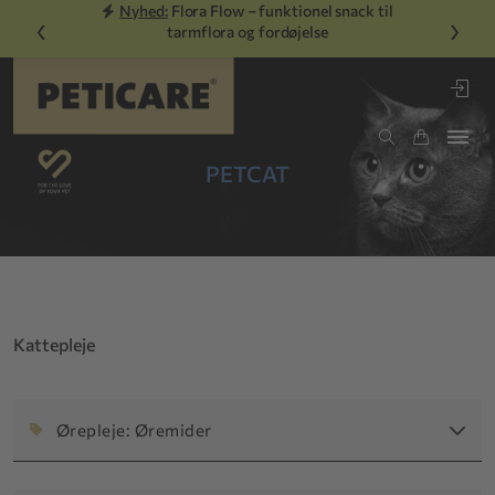
Nyhed:
Flora Flow – funktionel snack til
‹
›
tarmflora og fordøjelse
PETCAT
Kattepleje
Ørepleje: Øremider