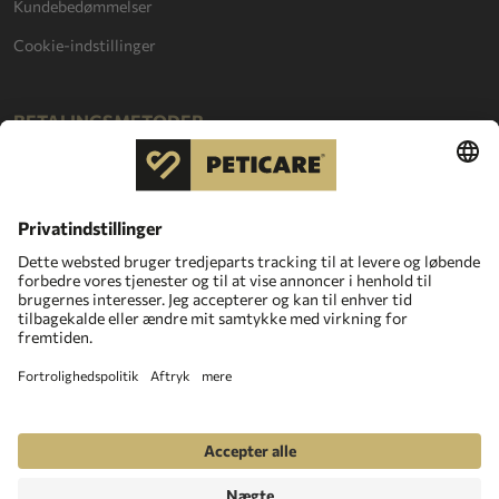
Kundebedømmelser
Cookie-indstillinger
BETALINGSMETODER