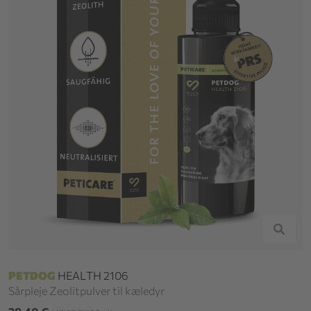
PETDOG
HEALTH 2106
Sårpleje Zeolitpulver til kæledyr