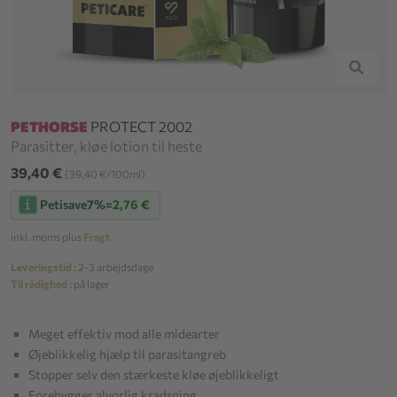
PETHORSE
PROTECT 2002
Parasitter, kløe lotion til heste
39,40 €
(39,40 €/100ml)
Petisave
7%
=
2,76 €
inkl. moms plus
Fragt
Leveringstid :
2-3 arbejdsdage
Til rådighed :
på lager
Meget effektiv mod alle midearter
Øjeblikkelig hjælp til parasitangreb
Stopper selv den stærkeste kløe øjeblikkeligt
Forebygger alvorlig kradsning