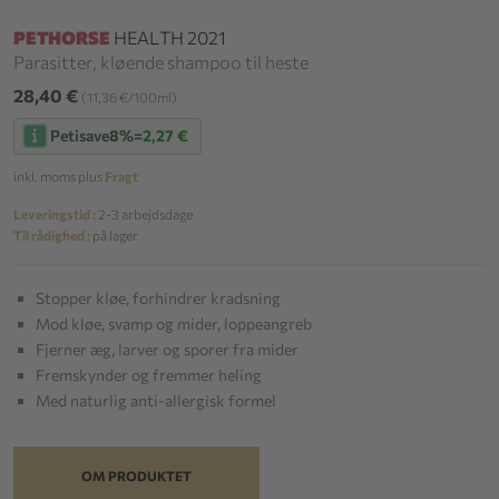
PETHORSE
HEALTH 2021
Parasitter, kløende shampoo til heste
28,40 €
(11,36 €/100ml)
Petisave
8%
=
2,27 €
inkl. moms plus
Fragt
Leveringstid :
2-3 arbejdsdage
Til rådighed :
på lager
Stopper kløe, forhindrer kradsning
Mod kløe, svamp og mider, loppeangreb
Fjerner æg, larver og sporer fra mider
Fremskynder og fremmer heling
Med naturlig anti-allergisk formel
OM PRODUKTET