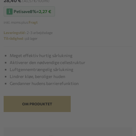
28,40 €
(40,57 €/100ml)
Petisave
8%
=
2,27 €
inkl. moms plus
Fragt
Leveringstid :
2-3 arbejdsdage
Til rådighed :
på lager
Meget effektiv hurtig sårlukning
Aktiverer den nødvendige cellestruktur
Luftgennemtrængelig sårlukning
Lindrer kløe, beroliger huden
Gendanner hudens barrierefunktion
OM PRODUKTET