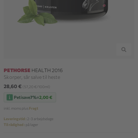
PETHORSE
HEALTH 2016
Skorper, sår salve til heste
28,60 €
(57,20 €/100ml)
Petisave
7%
=
2,00 €
inkl. moms plus
Fragt
Leveringstid :
2-3 arbejdsdage
Til rådighed :
på lager