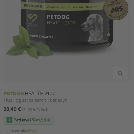
PETDOG
HEALTH 2107
Hud- og sårbalsam til kæledyr
28,40 €
(71,00 €/100ml)
Petisave
7%
=
1,99 €
inkl. moms plus
Fragt