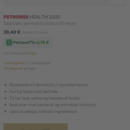
PETHORSE
HEALTH 2000
Sød kløe, dermatitis lotion til heste
39,40 €
(39,40 €/100ml)
Petisave
7%
=
2,76 €
inkl. moms plus
Fragt
Leveringstid :
2-3 arbejdsdage
Til rådighed :
på lager
Eksempleje til dermatitis / neurodermatitis
Hurtig hjælp mod sød kløe
Til tør hud, rødme og hævelse af huden
Beskytter mod bakteriel og mikrobiel infektion
Uden skadelige, kemiske ingredienser