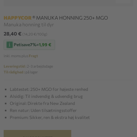
HAPPYCOR
® MANUKA HONNING 250+ MGO
Manuka honning til dyr
28,40 €
(14,20 €/100g)
Petisave
7%
=
1,99 €
inkl. moms plus
Fragt
Leveringstid :
2-3 arbejdsdage
Til rådighed :
på lager
Labtestet: 250+ MGO for højeste renhed
Alsidig: Til indvendig & udvendig brug
Original: Direkte fra New Zealand
Ren natur: Uden tilsætningsstoffer
Premium: Sikker, ren & ekstra høj kvalitet