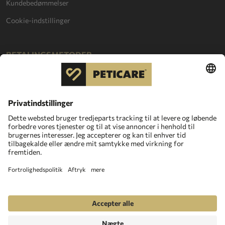
Kundebedømmelser
Cookie-indstillinger
BETALINGSMETODER