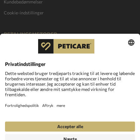
Kundebedømmelser
Cookie-indstillinger
BETALINGSMETODER