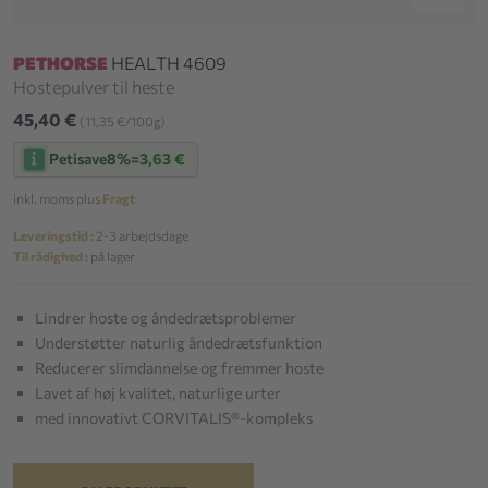
PETHORSE
HEALTH 4609
Hostepulver til heste
45,40 €
(11,35 €/100g)
Petisave
8%
=
3,63 €
inkl. moms plus
Fragt
Leveringstid :
2-3 arbejdsdage
Til rådighed :
på lager
Lindrer hoste og åndedrætsproblemer
Understøtter naturlig åndedrætsfunktion
Reducerer slimdannelse og fremmer hoste
Lavet af høj kvalitet, naturlige urter
med innovativt CORVITALIS®-kompleks