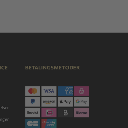
ICE
BETALINGSMETODER
lser
inger