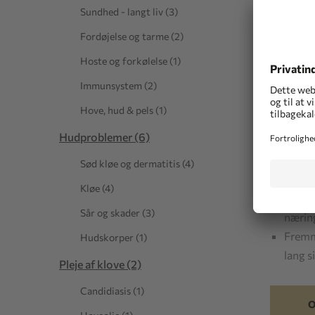
inkl. mom
Sundhed - langt liv (3)
Leveringst
Fordøjelse og tarme (2)
Til rådigh
Hoste og forkølelse (1)
Pålide
Immunsystem (2)
radika
Hove, hud & pels (1)
Beskyt
Hudproblemer (6)
stress
Støtt
Sød kløe og dermatitis (4)
immun
Kløe (4)
Bekæm
Sår og skader (3)
nærin
Fremm
Hudskorper (1)
lang s
Pleje af klove (2)
Candidiasis (1)
O