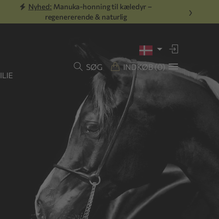
Nyhed:
Manuka-honning til kæledyr –
›
regenererende & naturlig
SØG
INDKØB
(0)
LIE