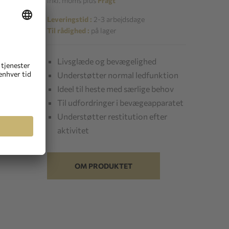
inkl. moms plus
Fragt
Leveringstid :
2-3 arbejdsdage
Til rådighed :
på lager
Livsglæde og bevægelighed
Understøtter normal ledfunktion
Ideel til heste med særlige behov
Til udfordringer i bevægeapparatet
Understøtter restitution efter
aktivitet
OM PRODUKTET