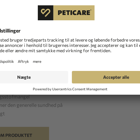
s plus
Fragt
id :
2-3 arbejdsdage
ed :
på lager
lig beskyttelse mod frie
ler
ter cellerne mod oxidativt
er musklerne og
forsvaret
per symptomer på
gsstofmangel
er den generelle sundhed på
igt
M PRODUKTET