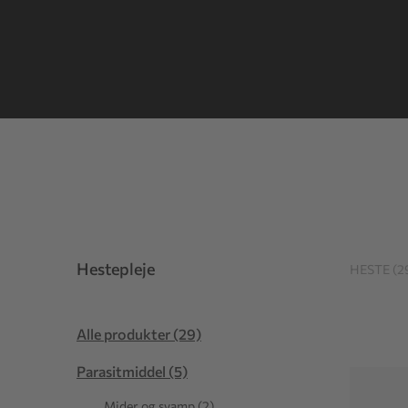
Hestepleje
HESTE (2
Alle produkter (29)
Parasitmiddel (5)
Mider og svamp (2)