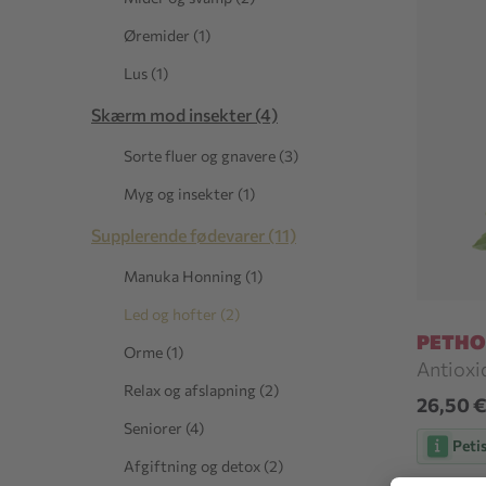
Øremider (1)
Lus (1)
Skærm mod insekter (4)
Sorte fluer og gnavere (3)
Myg og insekter (1)
Supplerende fødevarer (11)
Manuka Honning (1)
Led og hofter (2)
PETHO
Orme (1)
Antioxid
Relax og afslapning (2)
26,50 
Seniorer (4)
Peti
Afgiftning og detox (2)