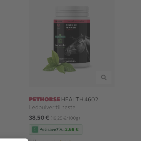
PETHORSE
HEALTH 4602
Ledpulver til heste
38,50 €
(19,25 €/100g)
Petisave
7%
=
2,69 €