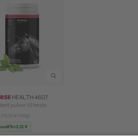
RSE
HEALTH 4607
ant pulver til heste
€
(13,25 €/100g)
save
8%
=
2,12 €