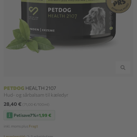
PETDOG
HEALTH 2107
Hud- og sårbalsam til kæledyr
28,40 €
(71,00 €/100ml)
Petisave
7%
=
1,99 €
inkl. moms plus
Fragt
Leveringstid :
2-3 arbejdsdage