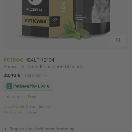
PETDOG
HEALTH 2104
Parasitter, kløende shampoo til hunde
28,40 €
(11,36 €/100ml)
Petisave
7%
=
1,99 €
inkl. moms plus
Fragt
Leveringstid :
2-3 arbejdsdage
Til rådighed :
på lager
Stopper kløe, forhindrer kradsning