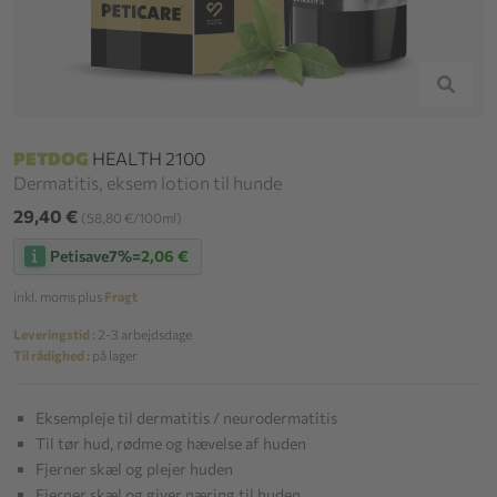
PETDOG
HEALTH 2100
Dermatitis, eksem lotion til hunde
29,40 €
(58,80 €/100ml)
Petisave
7%
=
2,06 €
inkl. moms plus
Fragt
Leveringstid :
2-3 arbejdsdage
Til rådighed :
på lager
Eksempleje til dermatitis / neurodermatitis
Til tør hud, rødme og hævelse af huden
Fjerner skæl og plejer huden
Fjerner skæl og giver næring til huden