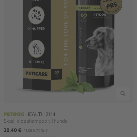
PETDOG
HEALTH 2114
Skæl, kløe shampoo til hunde
28,40 €
(11,36 €/100ml)