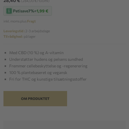
28,40 €
(284,00 €/100ml)
Petisave
7%
=
1,99 €
inkl. moms plus
Fragt
Leveringstid :
2-3 arbejdsdage
Til rådighed :
på lager
Med CBD (10 %) og A-vitamin
Understøtter hudens og pelsens sundhed
Fremmer cellebeskyttelse og -regenerering
100 % plantebaseret og vegansk
Fri for THC og kunstige tilsætningsstoffer
OM PRODUKTET