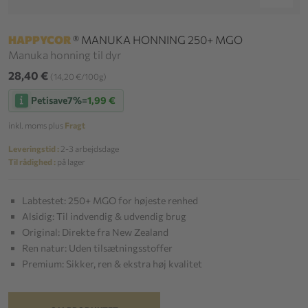
HAPPYCOR
® MANUKA HONNING 250+ MGO
Manuka honning til dyr
28,40 €
(14,20 €/100g)
Petisave
7%
=
1,99 €
inkl. moms plus
Fragt
Leveringstid :
2-3 arbejdsdage
Til rådighed :
på lager
Labtestet: 250+ MGO for højeste renhed
Alsidig: Til indvendig & udvendig brug
Original: Direkte fra New Zealand
Ren natur: Uden tilsætningsstoffer
Premium: Sikker, ren & ekstra høj kvalitet