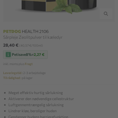
PETDOG
HEALTH 2106
Sårpleje Zeolitpulver til kæledyr
28,40 €
(40,57 €/100ml)
Petisave
8%
=
2,27 €
inkl. moms plus
Fragt
Leveringstid :
2-3 arbejdsdage
Til rådighed :
på lager
Meget effektiv hurtig sårlukning
Aktiverer den nødvendige cellestruktur
Luftgennemtrængelig sårlukning
Lindrer kløe, beroliger huden
Gendanner hudens barrierefunktion