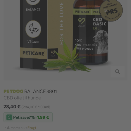
PETDOG
BALANCE 3801
CBD olie til hunde
28,40 €
(284,00 €/100ml)
Petisave
7%
=
1,99 €
inkl. moms plus
Fragt