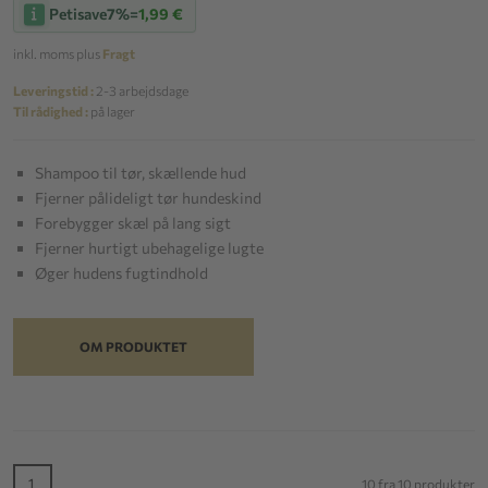
Petisave
7%
=
1,99 €
inkl. moms plus
Fragt
Leveringstid :
2-3 arbejdsdage
Til rådighed :
på lager
Shampoo til tør, skællende hud
Fjerner pålideligt tør hundeskind
Forebygger skæl på lang sigt
Fjerner hurtigt ubehagelige lugte
Øger hudens fugtindhold
OM PRODUKTET
1
10 fra 10 produkter