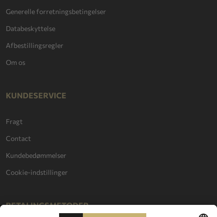
Generelle forretningsbetingelser
Databeskyttelse
Afbestillingsregler
Om os
KUNDESERVICE
Fragt
Contact
Kundebedømmelser
Cookie-indstillinger
BETALINGSMETODER