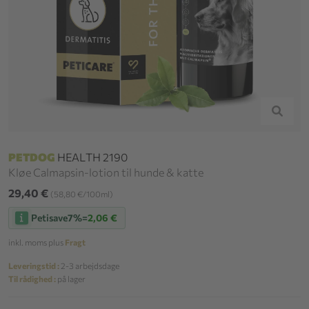
PETDOG
HEALTH 2190
Kløe Calmapsin-lotion til hunde & katte
29,40 €
(58,80 €/100ml)
Petisave
7%
=
2,06 €
inkl. moms plus
Fragt
Leveringstid :
2-3 arbejdsdage
Til rådighed :
på lager