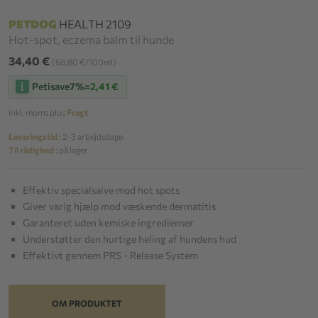
PETDOG
HEALTH 2109
Hot-spot, eczema balm til hunde
34,40 €
(68,80 €/100ml)
Petisave
7%
=
2,41 €
inkl. moms plus
Fragt
Leveringstid :
2-3 arbejdsdage
Til rådighed :
på lager
Effektiv specialsalve mod hot spots
Giver varig hjælp mod væskende dermatitis
Garanteret uden kemiske ingredienser
Understøtter den hurtige heling af hundens hud
Effektivt gennem PRS - Release System
OM PRODUKTET