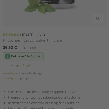
PETDOG
HEALTH 2613
Phytonæringsstof pulver til hunde
26,50 €
(21,20 €/100g)
Petisave
7%
=
1,85 €
inkl. moms plus
Fragt
Leveringstid :
2-3 arbejdsdage
Til rådighed :
på lager
Støtter cellebeskyttelse og kroppens forsvar
Fremmer vitalitet med sekundære plantestoffer
Beskytter mod oxidativ stress og frie radikaler
Med naturlige antioxidanter og polyfenoler