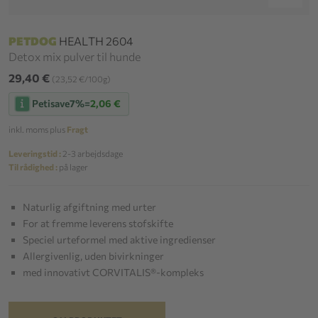
PETDOG
HEALTH 2604
Detox mix pulver til hunde
29,40 €
(23,52 €/100g)
Petisave
7%
=
2,06 €
inkl. moms plus
Fragt
Leveringstid :
2-3 arbejdsdage
Til rådighed :
på lager
Naturlig afgiftning med urter
For at fremme leverens stofskifte
Speciel urteformel med aktive ingredienser
Allergivenlig, uden bivirkninger
med innovativt CORVITALIS®-kompleks