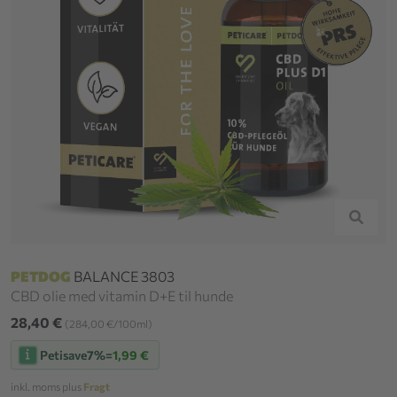
PETDOG
BALANCE 3803
CBD olie med vitamin D+E til hunde
28,40 €
(284,00 €/100ml)
Petisave
7%
=
1,99 €
inkl. moms plus
Fragt