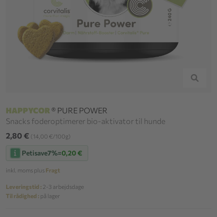
HAPPYCOR
® PURE POWER
Snacks foderoptimerer bio-aktivator til hunde
2,80 €
(14,00 €/100g)
Petisave
7%
=
0,20 €
inkl. moms plus
Fragt
Leveringstid :
2-3 arbejdsdage
Til rådighed :
på lager