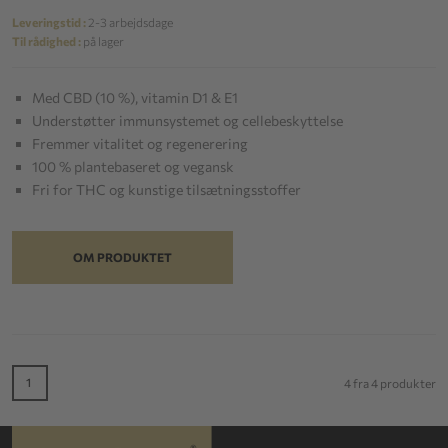
Leveringstid :
2-3 arbejdsdage
Til rådighed :
på lager
Med CBD (10 %), vitamin D1 & E1
Understøtter immunsystemet og cellebeskyttelse
Fremmer vitalitet og regenerering
100 % plantebaseret og vegansk
Fri for THC og kunstige tilsætningsstoffer
OM PRODUKTET
1
4 fra 4 produkter