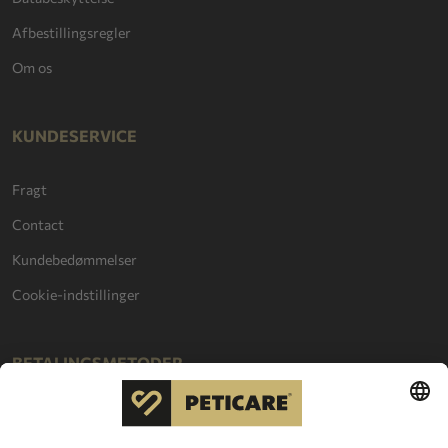
Afbestillingsregler
Om os
KUNDESERVICE
Fragt
Contact
Kundebedømmelser
Cookie-indstillinger
BETALINGSMETODER