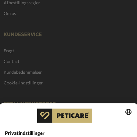
Afbestillingsregler
Om os
KUNDESERVICE
Fragt
Contact
Kundebedømmelser
Cookie-indstillinger
BETALINGSMETODER