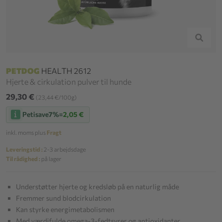
PETDOG
HEALTH 2612
Hjerte & cirkulation pulver til hunde
29,30 €
(23,44 €/100g)
Petisave
7%
=
2,05 €
inkl. moms plus
Fragt
Leveringstid :
2-3 arbejdsdage
Til rådighed :
på lager
Understøtter hjerte og kredsløb på en naturlig måde
Fremmer sund blodcirkulation
Kan styrke energimetabolismen
Med værdifulde omega-3-fedtsyrer og antioxidanter