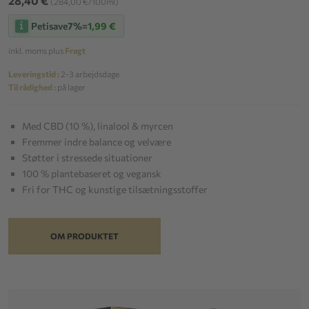
28,40 €
(284,00 €/100ml)
Petisave
7%
=
1,99 €
inkl. moms plus
Fragt
Leveringstid :
2-3 arbejdsdage
Til rådighed :
på lager
Med CBD (10 %), linalool & myrcen
Fremmer indre balance og velvære
Støtter i stressede situationer
100 % plantebaseret og vegansk
Fri for THC og kunstige tilsætningsstoffer
OM PRODUKTET