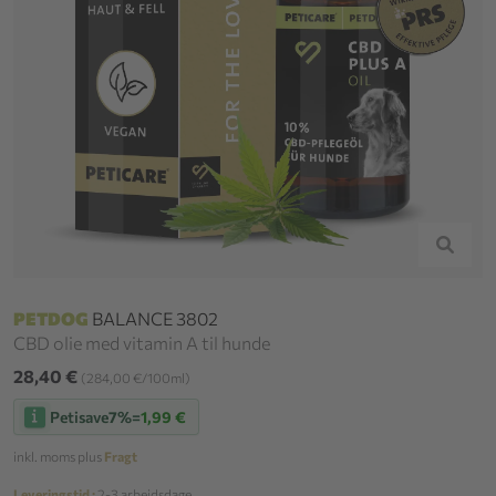
PETDOG
BALANCE 3802
CBD olie med vitamin A til hunde
28,40 €
(284,00 €/100ml)
Petisave
7%
=
1,99 €
inkl. moms plus
Fragt
Leveringstid :
2-3 arbejdsdage