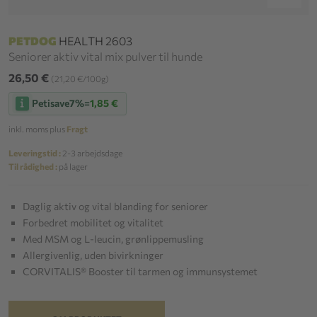
PETDOG
HEALTH 2603
Seniorer aktiv vital mix pulver til hunde
26,50 €
(21,20 €/100g)
Petisave
7%
=
1,85 €
inkl. moms plus
Fragt
Leveringstid :
2-3 arbejdsdage
Til rådighed :
på lager
Daglig aktiv og vital blanding for seniorer
Forbedret mobilitet og vitalitet
Med MSM og L-leucin, grønlippemusling
Allergivenlig, uden bivirkninger
CORVITALIS® Booster til tarmen og immunsystemet