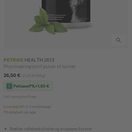
PETDOG
HEALTH 2613
Phytonæringsstof pulver til hunde
26,50 €
(21,20 €/100g)
Petisave
7%
=
1,85 €
inkl. moms plus
Fragt
Leveringstid :
2-3 arbejdsdage
Til rådighed :
på lager
Støtter cellebeskyttelse og kroppens forsvar