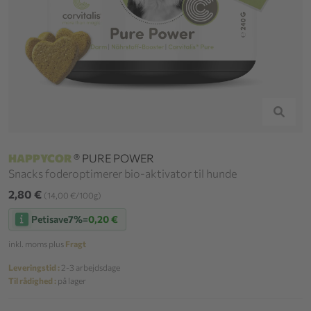
HAPPYCOR
® PURE POWER
Snacks foderoptimerer bio-aktivator til hunde
2,80 €
(14,00 €/100g)
Petisave
7%
=
0,20 €
inkl. moms plus
Fragt
Leveringstid :
2-3 arbejdsdage
Til rådighed :
på lager