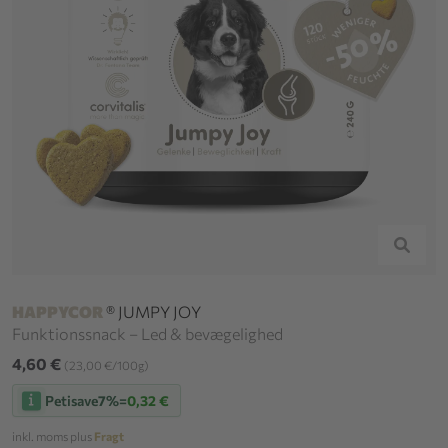
HAPPYCOR
® JUMPY JOY
Funktionssnack – Led & bevægelighed
4,60 €
(23,00 €/100g)
Petisave
7%
=
0,32 €
inkl. moms plus
Fragt