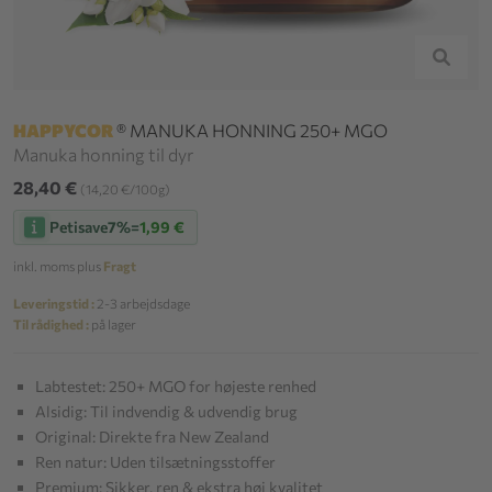
HAPPYCOR
® MANUKA HONNING 250+ MGO
Manuka honning til dyr
28,40 €
(14,20 €/100g)
Petisave
7%
=
1,99 €
inkl. moms plus
Fragt
Leveringstid :
2-3 arbejdsdage
Til rådighed :
på lager
Labtestet: 250+ MGO for højeste renhed
Alsidig: Til indvendig & udvendig brug
Original: Direkte fra New Zealand
Ren natur: Uden tilsætningsstoffer
Premium: Sikker, ren & ekstra høj kvalitet