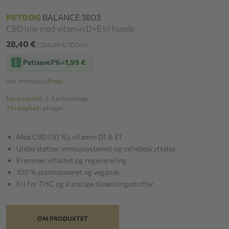
PETDOG
BALANCE 3803
CBD olie med vitamin D+E til hunde
28,40 €
(284,00 €/100ml)
Petisave
7%
=
1,99 €
inkl. moms plus
Fragt
Leveringstid :
2-3 arbejdsdage
Til rådighed :
på lager
Med CBD (10 %), vitamin D1 & E1
Understøtter immunsystemet og cellebeskyttelse
Fremmer vitalitet og regenerering
100 % plantebaseret og vegansk
Fri for THC og kunstige tilsætningsstoffer
OM PRODUKTET