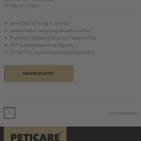
Til rådighed :
på lager
Med CBD (10 %) og A-vitamin
Understøtter hudens og pelsens sundhed
Fremmer cellebeskyttelse og -regenerering
100 % plantebaseret og vegansk
Fri for THC og kunstige tilsætningsstoffer
OM PRODUKTET
1
9 fra 9 produkter