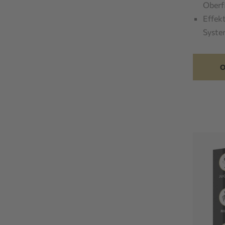
Oberf
Effekt
Syst
O