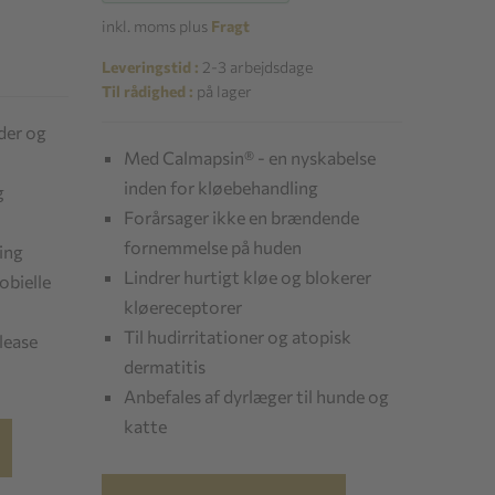
inkl. moms plus
Fragt
Leveringstid :
2-3 arbejdsdage
Til rådighed :
på lager
der og
Med Calmapsin® - en nyskabelse
inden for kløebehandling
g
Forårsager ikke en brændende
fornemmelse på huden
ing
Lindrer hurtigt kløe og blokerer
obielle
kløereceptorer
Til hudirritationer og atopisk
lease
dermatitis
Anbefales af dyrlæger til hunde og
katte