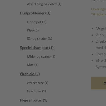
inkl. mom
Afgiftning og detox (1)
Leveringst
Hudproblemer (8)
Til rådigh
Hot-Spot (2)
Meget 
Kløe (5)
Øjebli
Sår og skader (3)
Dræbe
med d
Speciel shampoo (1)
Foreby
Mider og svamp (1)
Effek
Kløe (1)
Syst
Ørepleje (2)
Ørerensere (1)
O
Øremider (1)
Pleje af poter (1)