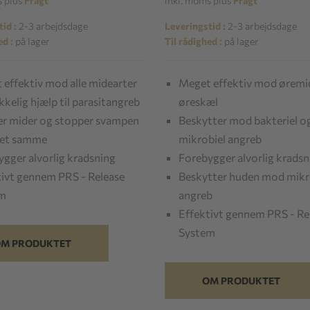
s plus
Fragt
inkl. moms plus
Fragt
id :
2-3 arbejdsdage
Leveringstid :
2-3 arbejdsdage
ed :
på lager
Til rådighed :
på lager
effektiv mod alle midearter
Meget effektiv mod øremi
kkelig hjælp til parasitangreb
øreskæl
r mider og stopper svampen
Beskytter mod bakteriel o
et samme
mikrobiel angreb
gger alvorlig kradsning
Forebygger alvorlig kradsn
tivt gennem PRS - Release
Beskytter huden mod mikr
em
angreb
Effektivt gennem PRS - Re
System
M PRODUKTET
OM PRODUKTET