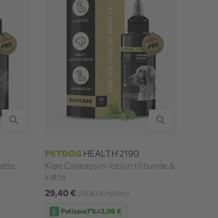
PETDOG
HEALTH 2190
atte
Kløe Calmapsin-lotion til hunde &
katte
29,40 €
(58,80 €/100ml)
Petisave
7%
=
2,06 €