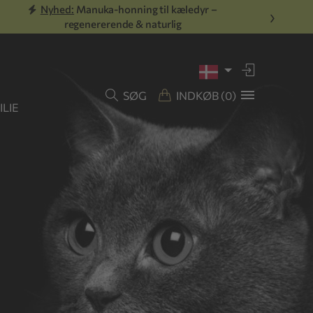
Nyhed:
Manuka-honning til kæledyr –
›
regenererende & naturlig
SØG
INDKØB
(0)
LIE