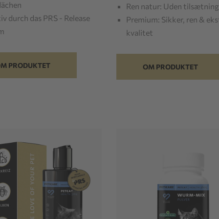
lächen
Ren natur: Uden tilsætning
iv durch das PRS - Release
Premium: Sikker, ren & eks
em
kvalitet
M PRODUKTET
OM PRODUKTET