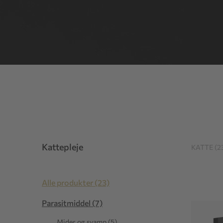
Kattepleje
KATTE (2
Alle produkter (23)
Parasitmiddel (7)
Mider og svamp (5)