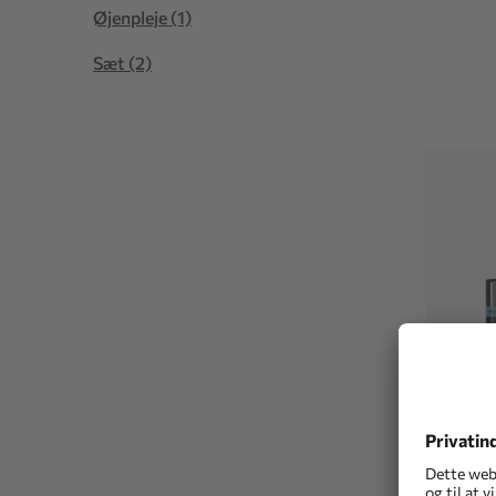
Øjenpleje (1)
Sæt (2)