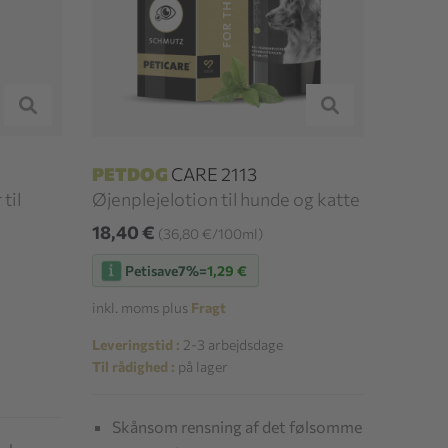
PETDOG
CARE 2113
til
Øjenplejelotion til hunde og katte
18,40 €
(36,80 €/100ml)
Petisave
7%
=
1,29 €
inkl. moms plus
Fragt
Leveringstid :
2-3 arbejdsdage
Til rådighed :
på lager
Skånsom rensning af det følsomme