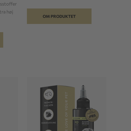
sstoffer
tra høj
OM PRODUKTET