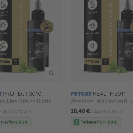
T
PROTECT 3010
PETCAT
HEALTH 3011
er, kløe lotion til katte
Øremider, skab lotion til k
€
28,40 €
(58,80 €/100ml)
(56,80 €/100ml)
save
7%
=
2,06 €
Petisave
7%
=
1,99 €