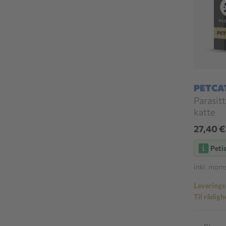
PETCA
Parasit
katte
27,40 
Peti
inkl. mom
Leveringst
Til rådigh