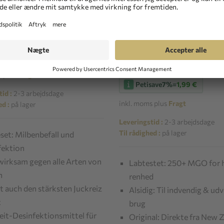
ARE
PETCAT SET 2136
HAPPYCOR
® MANUKA
asitter og desinfektion til
HONNING 250+ MGO
Manuka honning til dyr
(0,00 €/0)
28,40 €
(14,20 €/100g)
s plus
Fragt
Petisave
7%
=
1,99 €
id :
2-3 arbejdsdage
inkl. moms plus
Fragt
ed :
på lager
Leveringstid :
2-3 arbejdsdage
Til rådighed :
på lager
set: Milbenbefall und
fektion
irksam gegen alle Arten von
Labtestet: 250+ MGO for 
n
renhed
 auch den stärksten Juckreiz
Alsidig: Til indvendig & ud
t
brug
eit-Desinfektionsmittel für
Original: Direkte fra New 