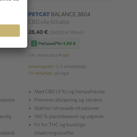
PETCAT
BALANCE 3804
CBD olie til katte
28,40 €
(284,00 €/100ml)
Petisave
7%
=
1,99 €
inkl. moms plus
Fragt
Leveringstid :
2-3 arbejdsdage
Til rådighed :
på lager
Med CBD (3 %) og hampefrøolie
højeste
Fremmer afslapning og velvære
Støtter i stressede situationer
vendig
100 % plantebaseret og vegansk
Fri for THC og kunstige
Zealand
tilsætningsstoffer