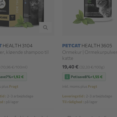
T
HEALTH 3104
PETCAT
HEALTH 3605
ter, kløende shampoo til
Ormekur | Ormekurpulver 
katte
€
19,40 €
(10,96 €/100ml)
(32,33 €/100g)
save
7%
=
1,92 €
Petisave
8%
=
1,55 €
s plus
Fragt
inkl. moms plus
Fragt
id :
2-3 arbejdsdage
Leveringstid :
2-3 arbejdsdage
ed :
på lager
Til rådighed :
på lager