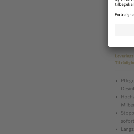
PETIC
Set: Par
katte
0,00 €
inkl. mom
Leveringst
Til rådigh
Pflege
Desin
Hochw
Milbe
Stoppt
sofor
Langz