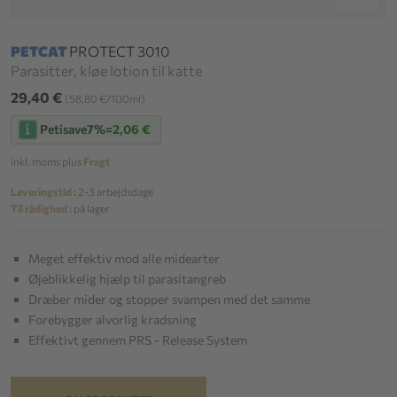
PETCAT
PROTECT 3010
Parasitter, kløe lotion til katte
29,40 €
(58,80 €/100ml)
Petisave
7%
=
2,06 €
inkl. moms plus
Fragt
Leveringstid :
2-3 arbejdsdage
Til rådighed :
på lager
Meget effektiv mod alle midearter
Øjeblikkelig hjælp til parasitangreb
Dræber mider og stopper svampen med det samme
Forebygger alvorlig kradsning
Effektivt gennem PRS - Release System