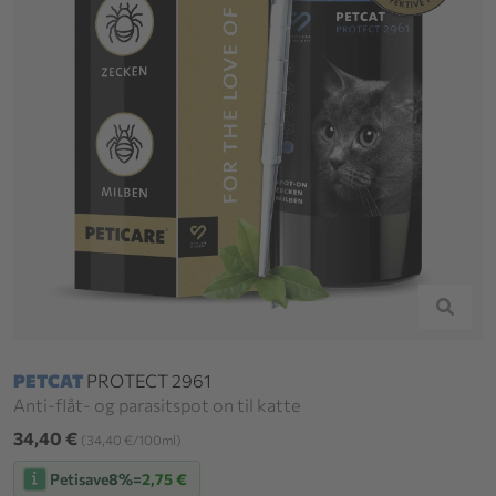
PETCAT
PROTECT 2961
Anti-flåt- og parasitspot on til katte
34,40 €
(34,40 €/100ml)
Petisave
8%
=
2,75 €