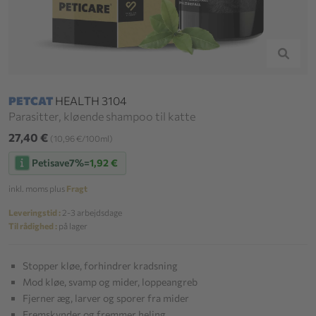
PETCAT
HEALTH 3104
Parasitter, kløende shampoo til katte
27,40 €
(10,96 €/100ml)
Petisave
7%
=
1,92 €
inkl. moms plus
Fragt
Leveringstid :
2-3 arbejdsdage
Til rådighed :
på lager
Stopper kløe, forhindrer kradsning
Mod kløe, svamp og mider, loppeangreb
Fjerner æg, larver og sporer fra mider
Fremskynder og fremmer heling