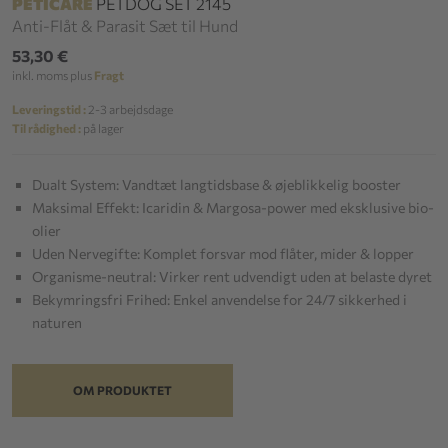
PETICARE
PETDOG SET 2145
Anti-Flåt & Parasit Sæt til Hund
53,30 €
inkl. moms plus
Fragt
Leveringstid :
2-3 arbejdsdage
Til rådighed :
på lager
Dualt System: Vandtæt langtidsbase & øjeblikkelig booster
Maksimal Effekt: Icaridin & Margosa-power med eksklusive bio-
olier
Uden Nervegifte: Komplet forsvar mod flåter, mider & lopper
Organisme-neutral: Virker rent udvendigt uden at belaste dyret
Bekymringsfri Frihed: Enkel anvendelse for 24/7 sikkerhed i
naturen
OM PRODUKTET