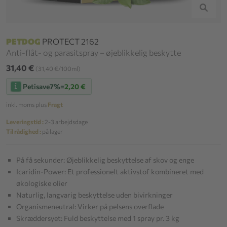
PETDOG
PROTECT 2162
Anti-flåt- og parasitspray – øjeblikkelig beskytte
31,40 €
(31,40 €/100ml)
Petisave
7%
=
2,20 €
inkl. moms plus
Fragt
Leveringstid :
2-3 arbejdsdage
Til rådighed :
på lager
På få sekunder: Øjeblikkelig beskyttelse af skov og enge
Icaridin-Power: Et professionelt aktivstof kombineret med
økologiske olier
Naturlig, langvarig beskyttelse uden bivirkninger
Organismeneutral: Virker på pelsens overflade
Skræddersyet: Fuld beskyttelse med 1 spray pr. 3 kg