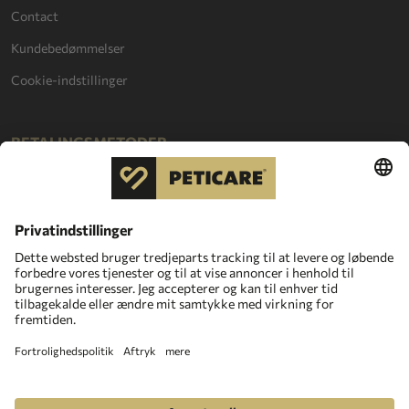
Contact
Kundebedømmelser
Cookie-indstillinger
BETALINGSMETODER