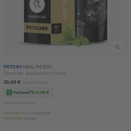
PETCAT
HEALTH 3011
Øremider, skab lotion til katte
28,40 €
(56,80 €/100ml)
Petisave
7%
=
1,99 €
inkl. moms plus
Fragt
Leveringstid :
2-3 arbejdsdage
Til rådighed :
på lager