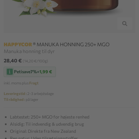
HAPPYCOR
® MANUKA HONNING 250+ MGO
Manuka honning til dyr
28,40 €
(14,20 €/100g)
Petisave
7%
=
1,99 €
inkl. moms plus
Fragt
Leveringstid :
2-3 arbejdsdage
Til rådighed :
på lager
Labtestet: 250+ MGO for højeste renhed
Alsidig: Til indvendig & udvendig brug
Original: Direkte fra New Zealand
Ren natur: Uden tilsætningsstoffer