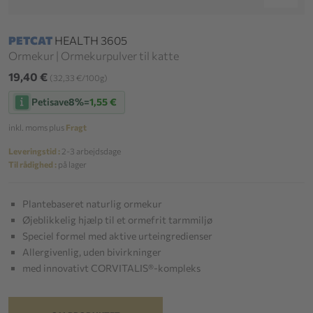
PETCAT
HEALTH 3605
Ormekur | Ormekurpulver til katte
19,40 €
(32,33 €/100g)
Petisave
8%
=
1,55 €
inkl. moms plus
Fragt
Leveringstid :
2-3 arbejdsdage
Til rådighed :
på lager
Plantebaseret naturlig ormekur
Øjeblikkelig hjælp til et ormefrit tarmmiljø
Speciel formel med aktive urteingredienser
Allergivenlig, uden bivirkninger
med innovativt CORVITALIS®-kompleks