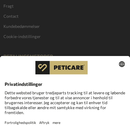
Fragt
Contact
Kundebedømmelser
Cookie-indstillinger
BETALINGSMETODER