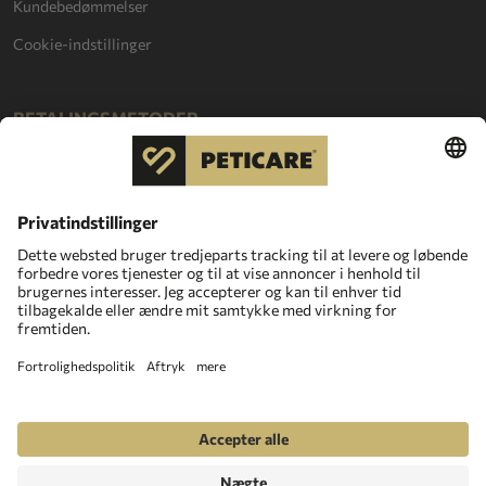
Kundebedømmelser
Cookie-indstillinger
BETALINGSMETODER