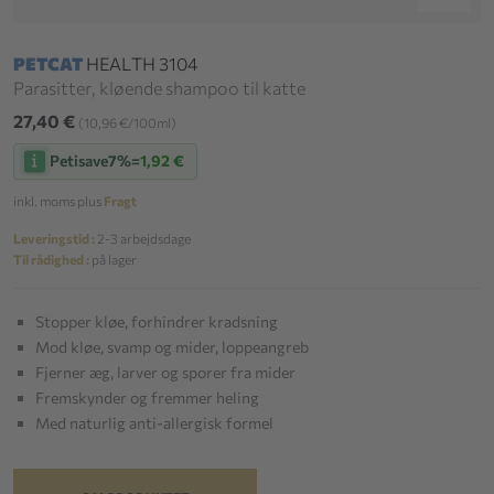
PETCAT
HEALTH 3104
Parasitter, kløende shampoo til katte
27,40 €
(10,96 €/100ml)
Petisave
7%
=
1,92 €
inkl. moms plus
Fragt
Leveringstid :
2-3 arbejdsdage
Til rådighed :
på lager
Stopper kløe, forhindrer kradsning
Mod kløe, svamp og mider, loppeangreb
Fjerner æg, larver og sporer fra mider
Fremskynder og fremmer heling
Med naturlig anti-allergisk formel