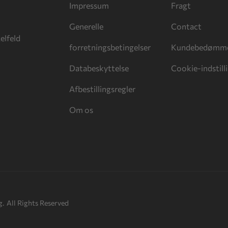
Impressum
Fragt
Generelle
Contact
elfeld
forretningsbetingelser
Kundebedømme
Databeskyttelse
Cookie-indstill
Afbestillingsregler
Om os
g.
All Rights Reserved