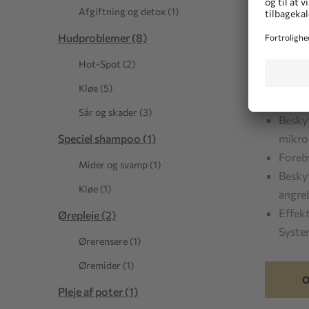
inkl. mom
Afgiftning og detox (1)
Leveringst
Hudproblemer (8)
Til rådigh
Hot-Spot (2)
Meget
Kløe (5)
øresk
Sår og skader (3)
Besky
mikro
Speciel shampoo (1)
Foreby
Mider og svamp (1)
Besky
Kløe (1)
angre
Effek
Ørepleje (2)
Syst
Ørerensere (1)
Øremider (1)
O
Pleje af poter (1)