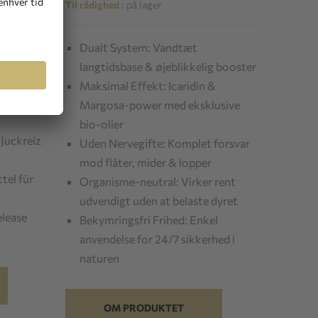
Til rådighed :
på lager
Dualt System: Vandtæt
d
langtidsbase & øjeblikkelig booster
Maksimal Effekt: Icaridin &
rten von
Margosa-power med eksklusive
bio-olier
Juckreiz
Uden Nervegifte: Komplet forsvar
mod flåter, mider & lopper
tel für
Organisme-neutral: Virker rent
udvendigt uden at belaste dyret
elease
Bekymringsfri Frihed: Enkel
anvendelse for 24/7 sikkerhed i
naturen
OM PRODUKTET