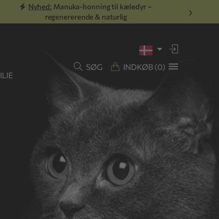
Nyhed:
Manuka-honning til kæledyr –
›
regenererende & naturlig
SØG
INDKØB
(0)
LIE