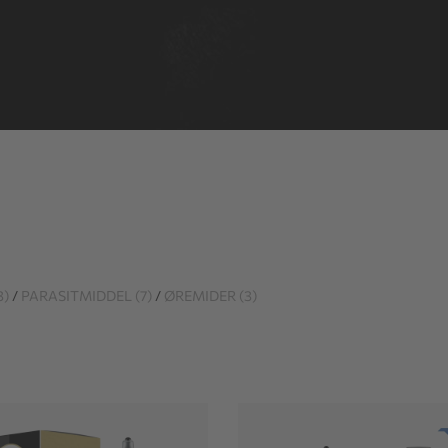
3)
/
PARASITMIDDEL (7)
/
ØREMIDER (3)