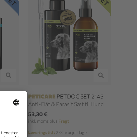
2136
PETICARE
PETDOG SET 2145
tion til
Anti-Flåt & Parasit Sæt til Hund
53,30 €
inkl. moms plus
Fragt
Leveringstid :
2-3 arbejdsdage