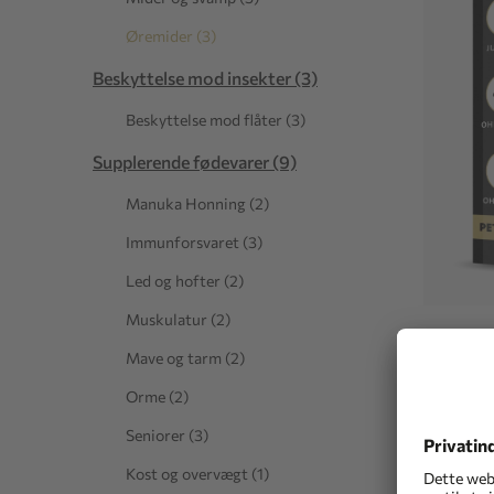
Øremider (3)
Beskyttelse mod insekter (3)
Beskyttelse mod flåter (3)
Supplerende fødevarer (9)
Manuka Honning (2)
Immunforsvaret (3)
Led og hofter (2)
Muskulatur (2)
PETCA
Mave og tarm (2)
Øremider
Orme (2)
28,40 
Seniorer (3)
Peti
Kost og overvægt (1)