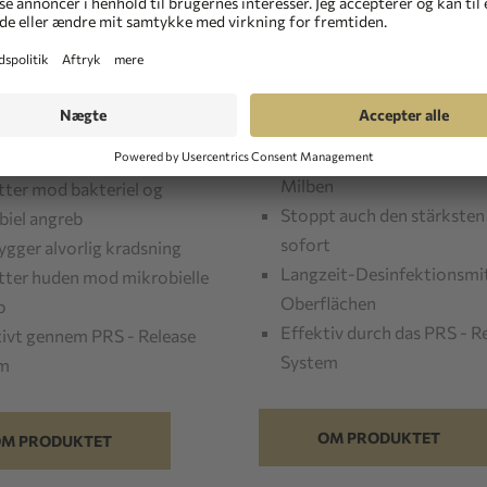
s plus
Fragt
Leveringstid :
2-3 arbejdsdage
Til rådighed :
på lager
id :
2-3 arbejdsdage
ed :
på lager
Pflegeset: Milbenbefall un
Desinfektion
 effektiv mod øremider og
Hochwirksam gegen alle A
æl
Milben
tter mod bakteriel og
Stoppt auch den stärksten 
biel angreb
sofort
gger alvorlig kradsning
Langzeit-Desinfektionsmit
tter huden mod mikrobielle
Oberflächen
b
Effektiv durch das PRS - R
tivt gennem PRS - Release
System
em
OM PRODUKTET
M PRODUKTET