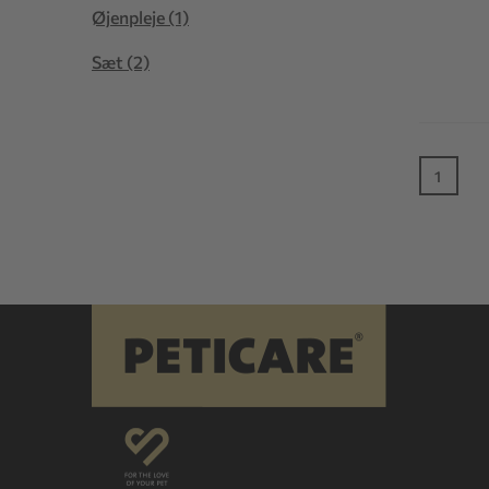
Øjenpleje (1)
Sæt (2)
1