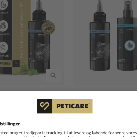
T
HEALTH 3011
PETICARE
PETCAT SET 
, skab lotion til katte
Set: Parasitter og desinfek
katte
€
(56,80 €/100ml)
0,00 €
(0,00 €/0)
save
7%
=
1,99 €
inkl. moms plus
Fragt