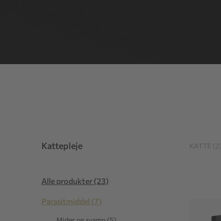
Kattepleje
KATTE (2
Alle produkter (23)
Parasitmiddel (7)
Mider og svamp (5)