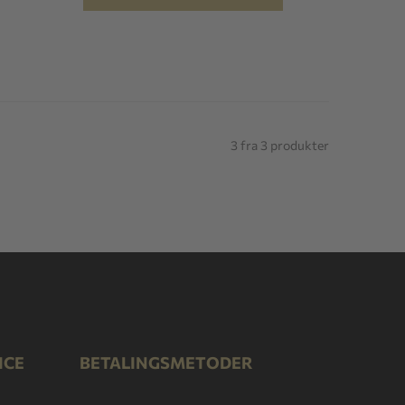
3 fra 3 produkter
ICE
BETALINGSMETODER