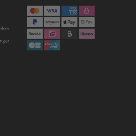
lser
inger