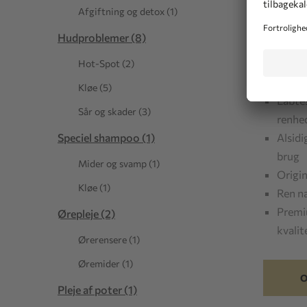
Afgiftning og detox (1)
inkl. mom
Hudproblemer (8)
Leveringst
Til rådigh
Hot-Spot (2)
Kløe (5)
Labte
Sår og skader (3)
renhe
Alsidi
Speciel shampoo (1)
brug
Mider og svamp (1)
Origin
Kløe (1)
Ren na
Premiu
Ørepleje (2)
kvalit
Ørerensere (1)
Øremider (1)
O
Pleje af poter (1)