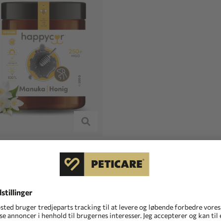
COR
® MANUKA
NG 250+ MGO
honning til dyr
€
(14,20 €/100g)
save
7%
=
1,99 €