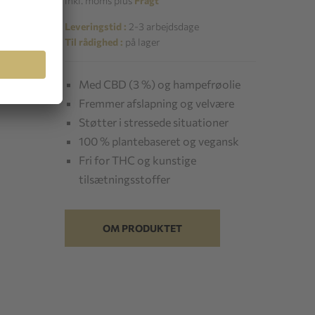
inkl. moms plus
Fragt
Leveringstid :
2-3 arbejdsdage
Til rådighed :
på lager
Med CBD (3 %) og hampefrøolie
Fremmer afslapning og velvære
Støtter i stressede situationer
100 % plantebaseret og vegansk
Fri for THC og kunstige
tilsætningsstoffer
OM PRODUKTET