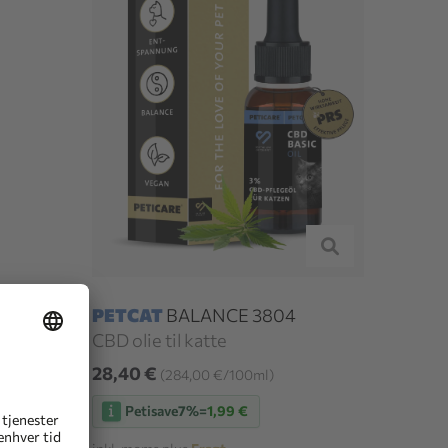
PETCAT
BALANCE 3804
CBD olie til katte
28,40 €
(284,00 €/100ml)
Petisave
7%
=
1,99 €