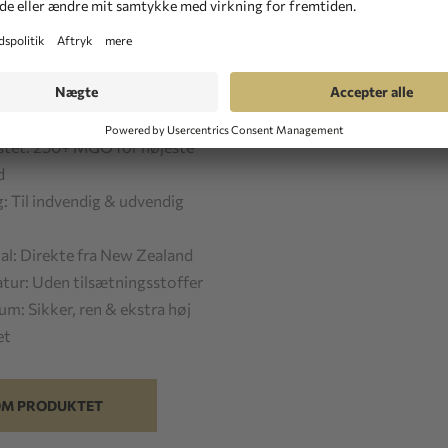
s plus
Fragt
id :
2-3 arbejdsdage
ed :
på lager
stet: 250+ MGO for højeste
d
g: Til indvendig & udvendig
al: Direkte fra New Zealand
tur: Uden tilsætningsstoffer
m: Sikker, ren & ekstra høj
et
M PRODUKTET