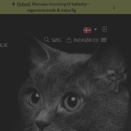
Nyhed:
Manuka-honning til kæledyr –
›
regenererende & naturlig
SØG
INDKØB
(0)
LIE