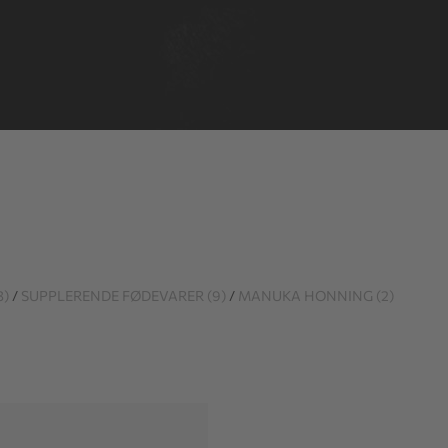
3)
/
SUPPLERENDE FØDEVARER (9)
/
MANUKA HONNING (2)