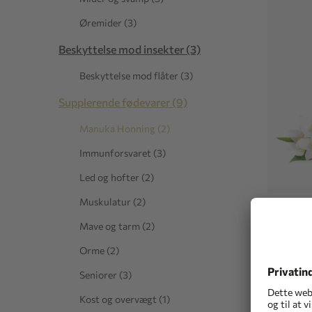
Øremider (3)
Beskyttelse mod insekter (3)
Beskyttelse mod flåter (3)
Supplerende fødevarer (9)
Manuka Honning (2)
Immunforsvaret (3)
Led og hofter (2)
Muskulatur (2)
HAPPY
Mave og tarm (2)
HONNI
Orme (2)
Manuka 
Seniorer (3)
28,40 
Kost og overvægt (1)
Peti