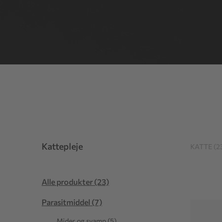
Kattepleje
KATTE (2
Alle produkter (23)
Parasitmiddel (7)
Mider og svamp (5)